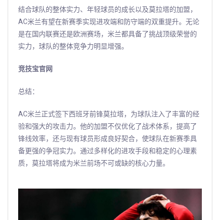
结合球队的整体实力、年轻球员的成长以及莫拉塔的加盟，
AC米兰有望在新赛季实现进攻端和防守端的双重提升。无论
是在国内联赛还是欧洲赛场，米兰都具备了挑战顶级荣誉的
实力，球队的整体竞争力明显增强。
竞技宝官网
总结：
AC米兰正式签下西班牙前锋莫拉塔，为球队注入了丰富的经
验和强大的攻击力。他的加盟不仅优化了战术体系，提高了
锋线效率，还与现有球员形成良好契合，使球队在新赛季具
备更强的争冠实力。通过多样化的进攻手段和稳定的心理素
质，莫拉塔将成为米兰前场不可或缺的核心力量。