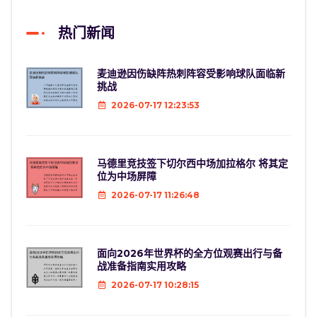
热门新闻
麦迪逊因伤缺阵热刺阵容受影响球队面临新
挑战
2026-07-17 12:23:53
马德里竞技签下切尔西中场加拉格尔 将其定
位为中场屏障
2026-07-17 11:26:48
面向2026年世界杯的全方位观赛出行与备
战准备指南实用攻略
2026-07-17 10:28:15