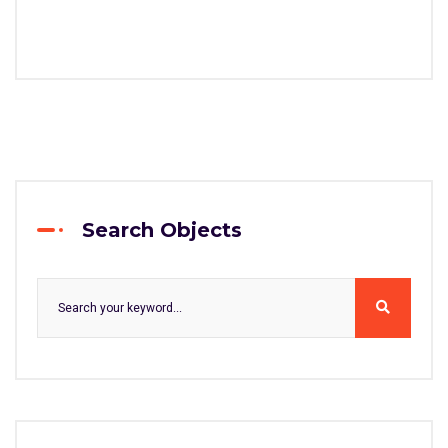
Search Objects