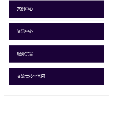
案例中心
资讯中心
服务宗旨
交流竞技宝官网