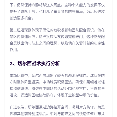
下，仍然保持冷静将球送入网底。这种个人能力的发挥不仅
提升了球队士气，也打乱了布莱顿的防守布局，为后续进攻
创造更多机会。
第二粒进球则体现了恩佐的敏锐嗅觉和团队配合意识。他在
禁区内快速反应，精准接应队友传球完成破门。这种默契配
合反映出他与队友之间的理解，以及他在关键时刻的决定性
作用。
2、切尔西战术执行分析
本场比赛中，切尔西展现出了较强的战术纪律性。球队在防
守时整体阵型紧凑，中场球员积极回追，确保布莱顿难以轻
松渗透防线。恩佐在中前场的活动范围也非常广，不仅参与
进攻，还适时回撤协助防守，体现了全能型中场的价值。
在进攻端，切尔西通过边路拉开空间，吸引对方防守，为恩
佐和其他前锋创造机会。中场与前锋之间的快速传递让布莱