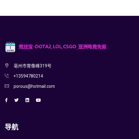
亳州市胃像峰319号
+13594780214
porous@hotmail.com
导航