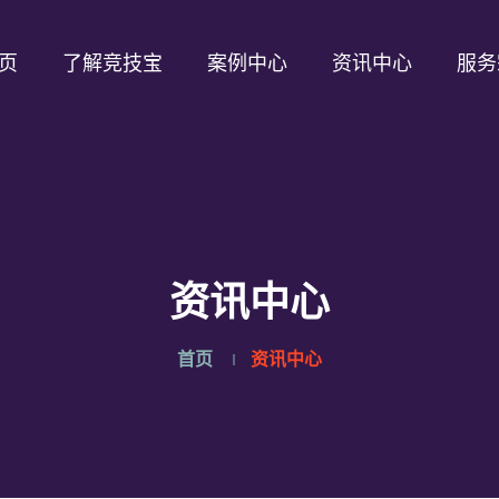
页
了解竞技宝
案例中心
资讯中心
服务
资讯中心
首页
资讯中心