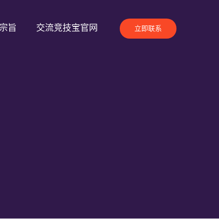
宗旨
交流竞技宝官网
立即联系