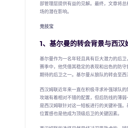
部管理层提供有益的见解。最终，文章将总
场的潜在影响。
竞技宝
1、基尔曼的转会背景与西汉
基尔曼作为一名年轻且具有巨大潜力的后卫
赛季中，他凭借其稳定的表现和出色的防守
期待的后卫之一。基尔曼从狼队的转会至西
西汉姆联近年来一直在积极寻求补强球队的
攻端有着相对不错的配置，但后防线的薄弱
是西汉姆联针对这一短板进行的关键补强。
位置感也是他成为顶级后卫的关键因素。