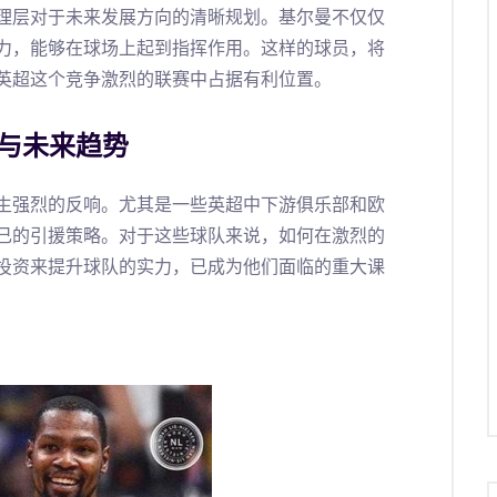
理层对于未来发展方向的清晰规划。基尔曼不仅仅
力，能够在球场上起到指挥作用。这样的球员，将
英超这个竞争激烈的联赛中占据有利位置。
与未来趋势
生强烈的反响。尤其是一些英超中下游俱乐部和欧
己的引援策略。对于这些球队来说，如何在激烈的
投资来提升球队的实力，已成为他们面临的重大课