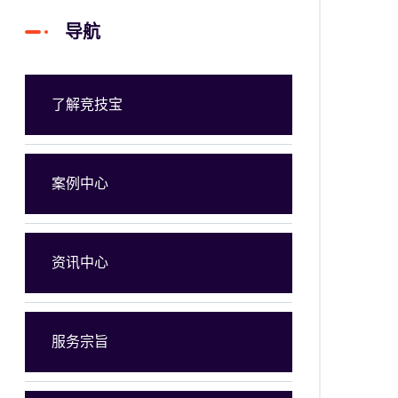
导航
了解竞技宝
案例中心
资讯中心
服务宗旨