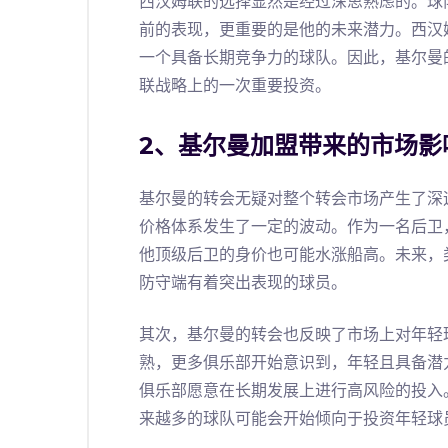
西汉姆联的选择显然是经过深思熟虑的。球
前的表现，更重要的是他的未来潜力。西汉
一个具备长期竞争力的球队。因此，基尔曼
联战略上的一次重要投资。
2、基尔曼加盟带来的市场影
基尔曼的转会无疑对整个转会市场产生了深
价格体系发生了一定的波动。作为一名后卫
他顶级后卫的身价也可能水涨船高。未来，
防守端有着突出表现的球员。
其次，基尔曼的转会也反映了市场上对年轻
熟，更多俱乐部开始意识到，年轻且具备潜
俱乐部愿意在长期发展上进行高风险的投入
来越多的球队可能会开始倾向于投资年轻球