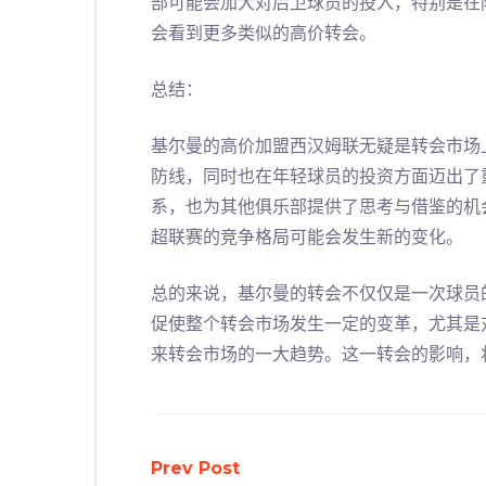
部可能会加大对后卫球员的投入，特别是在
会看到更多类似的高价转会。
总结：
基尔曼的高价加盟西汉姆联无疑是转会市场
防线，同时也在年轻球员的投资方面迈出了
系，也为其他俱乐部提供了思考与借鉴的机
超联赛的竞争格局可能会发生新的变化。
总的来说，基尔曼的转会不仅仅是一次球员
促使整个转会市场发生一定的变革，尤其是
来转会市场的一大趋势。这一转会的影响，
Prev Post