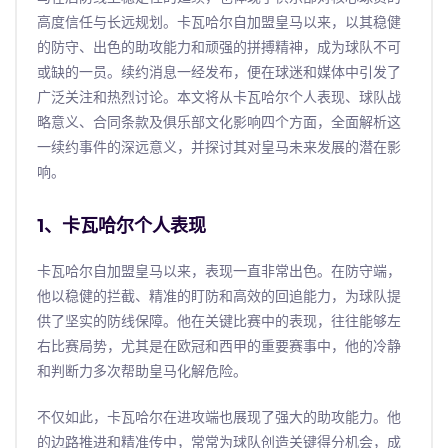
高度信任与长远规划。卡瓦哈尔自加盟皇马以来，以其稳健
的防守、出色的助攻能力和顽强的拼搏精神，成为球队不可
或缺的一员。续约消息一经发布，便在球迷和媒体中引发了
广泛关注和热烈讨论。本文将从卡瓦哈尔个人表现、球队战
略意义、合同条款及俱乐部文化影响四个方面，全面解析这
一续约事件的深远意义，并探讨其对皇马未来发展的潜在影
响。
1、卡瓦哈尔个人表现
卡瓦哈尔自加盟皇马以来，表现一直非常出色。在防守端，
他以稳健的拦截、精准的盯防和高效的回追能力，为球队提
供了坚实的防线保障。他在关键比赛中的表现，往往能够左
右比赛局势，尤其是在欧冠和西甲的重要赛事中，他的冷静
和判断力多次帮助皇马化解危险。
不仅如此，卡瓦哈尔在进攻端也展现了强大的助攻能力。他
的边路推进和精准传中，常常为球队创造关键得分机会，成