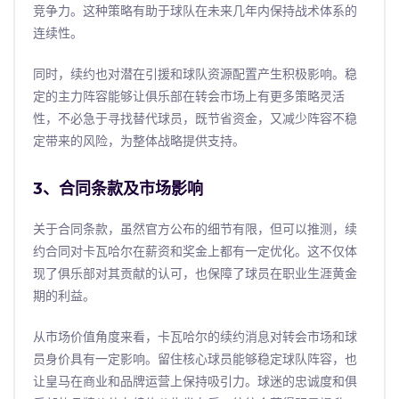
竞争力。这种策略有助于球队在未来几年内保持战术体系的
连续性。
同时，续约也对潜在引援和球队资源配置产生积极影响。稳
定的主力阵容能够让俱乐部在转会市场上有更多策略灵活
性，不必急于寻找替代球员，既节省资金，又减少阵容不稳
定带来的风险，为整体战略提供支持。
3、合同条款及市场影响
关于合同条款，虽然官方公布的细节有限，但可以推测，续
约合同对卡瓦哈尔在薪资和奖金上都有一定优化。这不仅体
现了俱乐部对其贡献的认可，也保障了球员在职业生涯黄金
期的利益。
从市场价值角度来看，卡瓦哈尔的续约消息对转会市场和球
员身价具有一定影响。留住核心球员能够稳定球队阵容，也
让皇马在商业和品牌运营上保持吸引力。球迷的忠诚度和俱