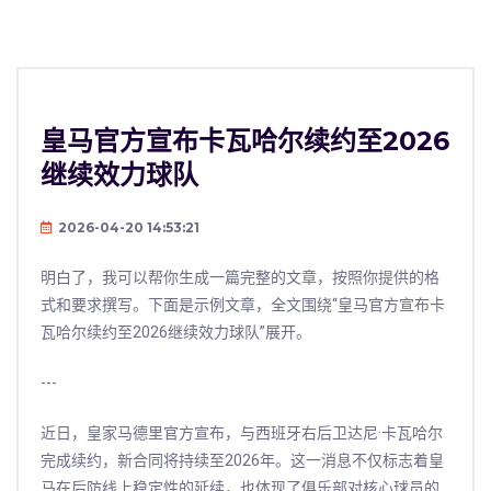
皇马官方宣布卡瓦哈尔续约至2026
继续效力球队
2026-04-20 14:53:21
明白了，我可以帮你生成一篇完整的文章，按照你提供的格
式和要求撰写。下面是示例文章，全文围绕“皇马官方宣布卡
瓦哈尔续约至2026继续效力球队”展开。
---
近日，皇家马德里官方宣布，与西班牙右后卫达尼·卡瓦哈尔
完成续约，新合同将持续至2026年。这一消息不仅标志着皇
马在后防线上稳定性的延续，也体现了俱乐部对核心球员的