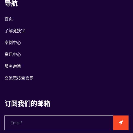
导航
首页
了解竞技宝
案例中心
资讯中心
服务宗旨
交流竞技宝官网
订阅我们的邮箱