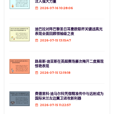
注入强大力量
2026-07-16 10:28:06
迪巴拉对阵巴黎圣日耳曼欧联杯关键战高光
表现全面回顾领袖级之夜
2026-07-15 13:15:47
路易斯·迪亚斯在英超赛场屡次梅开二度展现
惊艳表现
2026-07-15 12:19:18
费德里科·迪马尔科凭借精准传中与远射成为
国际米兰左边翼卫进攻新利器
2026-07-15 11:22:57