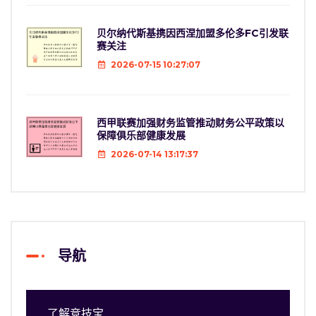
贝尔纳代斯基携因西涅加盟多伦多FC引发联
赛关注
2026-07-15 10:27:07
西甲联赛加强财务监管推动财务公平政策以
保障俱乐部健康发展
2026-07-14 13:17:37
导航
了解竞技宝