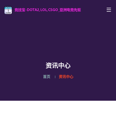
资讯中心
首页
资讯中心