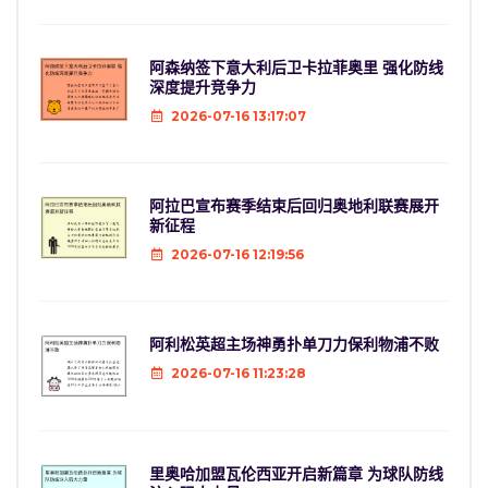
阿森纳签下意大利后卫卡拉菲奥里 强化防线
深度提升竞争力
2026-07-16 13:17:07
阿拉巴宣布赛季结束后回归奥地利联赛展开
新征程
2026-07-16 12:19:56
阿利松英超主场神勇扑单刀力保利物浦不败
2026-07-16 11:23:28
里奥哈加盟瓦伦西亚开启新篇章 为球队防线