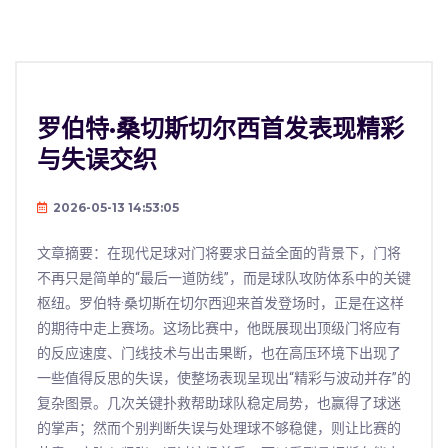
罗伯特·桑切斯切尔西首发表现精彩
与失误交织
2026-05-13 14:53:05
文章摘要：在现代足球对门将要求日益全面的背景下，门将
不再只是简单的“最后一道防线”，而是球队攻防体系中的关键
枢纽。罗伯特·桑切斯在切尔西迎来首发登场时，正是在这样
的期待中走上赛场。这场比赛中，他既展现出顶级门将应有
的反应速度、门线技术与出击果断，也在高压环境下出现了
一些值得反思的失误，使整场表现呈现出“精彩与波动并存”的
复杂图景。几次关键扑救帮助球队稳定局势，也赢得了球迷
的掌声；然而个别判断失误与处理球不够稳健，则让比赛的