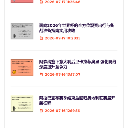
2026-07-17 11:26:48
面向2026年世界杯的全方位观赛出行与备
战准备指南实用攻略
2026-07-17 10:28:15
阿森纳签下意大利后卫卡拉菲奥里 强化防线
深度提升竞争力
2026-07-16 13:17:07
阿拉巴宣布赛季结束后回归奥地利联赛展开
新征程
2026-07-16 12:19:56