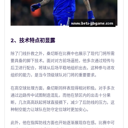
2、技术特点初显露
除了门线扑救之外，桑切斯在比赛中也展示了现代门将所需
要具备的脚下技术。面对对方前场逼抢，他多次通过短传与
后卫进行配合，将球从后场平稳地组织出去。这种参与进攻
组织的能力，是当今顶级球队对门将的重要要求。
在高空球处理方面，桑切斯同样表现得相对积极。对手多次
通过边路传中试图制造混乱，而他在禁区内的出击十分果
断，几次高高跃起将球直接摘下，减少了后防线的压力。这
种制空能力让球队在防守定位球时更加安心。
此外，他在指挥防线方面也开始逐渐展现存在感。比赛中可