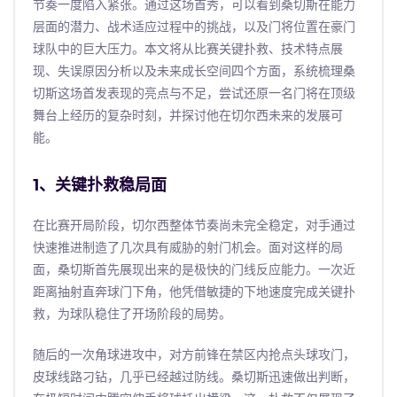
节奏一度陷入紧张。通过这场首秀，可以看到桑切斯在能力
层面的潜力、战术适应过程中的挑战，以及门将位置在豪门
球队中的巨大压力。本文将从比赛关键扑救、技术特点展
现、失误原因分析以及未来成长空间四个方面，系统梳理桑
切斯这场首发表现的亮点与不足，尝试还原一名门将在顶级
舞台上经历的复杂时刻，并探讨他在切尔西未来的发展可
能。
1、关键扑救稳局面
在比赛开局阶段，切尔西整体节奏尚未完全稳定，对手通过
快速推进制造了几次具有威胁的射门机会。面对这样的局
面，桑切斯首先展现出来的是极快的门线反应能力。一次近
距离抽射直奔球门下角，他凭借敏捷的下地速度完成关键扑
救，为球队稳住了开场阶段的局势。
随后的一次角球进攻中，对方前锋在禁区内抢点头球攻门，
皮球线路刁钻，几乎已经越过防线。桑切斯迅速做出判断，