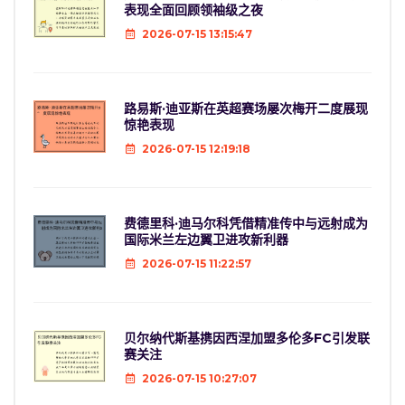
表现全面回顾领袖级之夜
2026-07-15 13:15:47
路易斯·迪亚斯在英超赛场屡次梅开二度展现
惊艳表现
2026-07-15 12:19:18
费德里科·迪马尔科凭借精准传中与远射成为
国际米兰左边翼卫进攻新利器
2026-07-15 11:22:57
贝尔纳代斯基携因西涅加盟多伦多FC引发联
赛关注
2026-07-15 10:27:07