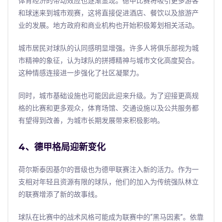
体育经济的带动效应也逐渐显现。德甲比赛将吸引更多游客
和球迷来到城市观赛，这将直接促进酒店、餐饮以及旅游产
业的发展。地方政府和商业机构也开始积极筹划相关活动。
城市居民对球队的认同感明显增强。许多人将俱乐部视为城
市精神的象征，认为球队的拼搏精神与城市文化高度契合。
这种情感连接进一步强化了社区凝聚力。
同时，城市基础设施也可能因此迎来升级。为了迎接更高规
格的比赛和更多观众，体育场馆、交通设施以及公共服务都
有望得到改善，为城市长期发展带来积极影响。
4、德甲格局迎新变化
荷尔斯泰因基尔的晋级也为德甲联赛注入新的活力。作为一
支相对年轻且资源有限的球队，他们的加入为传统强队林立
的联赛增添了新的故事线。
球队在比赛中的战术风格可能成为联赛中的“黑马因素”。依靠