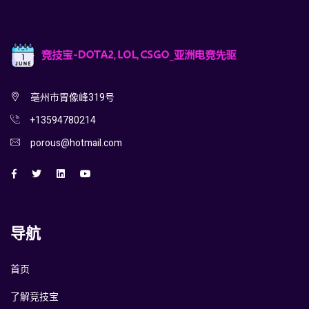
亳州市胃像峰319号
+13594780214
porous@hotmail.com
导航
首页
了解竞技宝