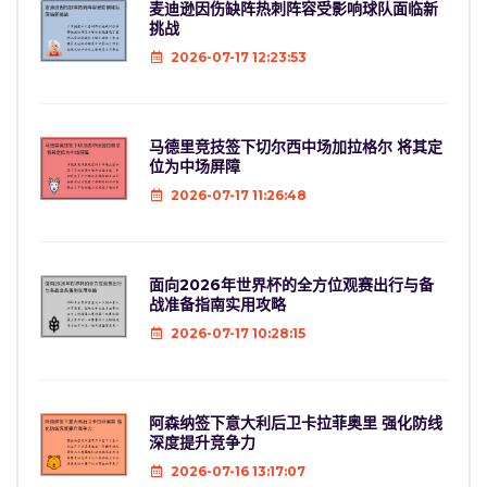
麦迪逊因伤缺阵热刺阵容受影响球队面临新
挑战
2026-07-17 12:23:53
马德里竞技签下切尔西中场加拉格尔 将其定
位为中场屏障
2026-07-17 11:26:48
面向2026年世界杯的全方位观赛出行与备
战准备指南实用攻略
2026-07-17 10:28:15
阿森纳签下意大利后卫卡拉菲奥里 强化防线
深度提升竞争力
2026-07-16 13:17:07