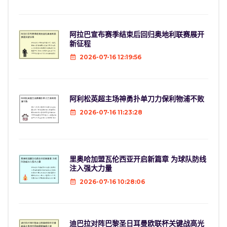
阿拉巴宣布赛季结束后回归奥地利联赛展开
新征程
2026-07-16 12:19:56
阿利松英超主场神勇扑单刀力保利物浦不败
2026-07-16 11:23:28
里奥哈加盟瓦伦西亚开启新篇章 为球队防线
注入强大力量
2026-07-16 10:28:06
迪巴拉对阵巴黎圣日耳曼欧联杯关键战高光