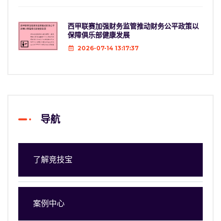
西甲联赛加强财务监管推动财务公平政策以
保障俱乐部健康发展
2026-07-14 13:17:37
导航
了解竞技宝
案例中心