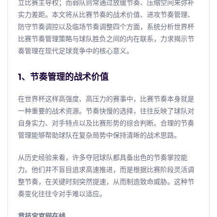
立比赛主导权；而弱队则常通过放缓节奏、压缩空间来弥补
实力差距。本文将从比赛节奏的战术价值、进攻节奏管理、
防守节奏调控以及临场节奏调整四个方面，系统分析世界杯
比赛节奏管理策略与球队胜负之间的内在联系，力求揭示节
奏管理在现代足球竞争中的核心意义。
1、节奏管理的战术价值
在世界杯这样高强度、高压力的赛事中，比赛节奏本身就是
一种重要的战术资源。节奏快慢的选择，往往反映了球队对
自身实力、对手特点以及比赛形势的综合判断。合理的节奏
管理能够帮助球队在复杂局势中保持清晰的战术思路。
从历史经验来看，许多夺冠球队都具备出色的节奏掌控能
力。他们并不盲目追求高速推进，而是根据比赛阶段灵活调
整节奏，在关键时刻突然提速，从而制造致命威胁。这种节
奏变化往往令对手难以适应。
竞技宝官网在线