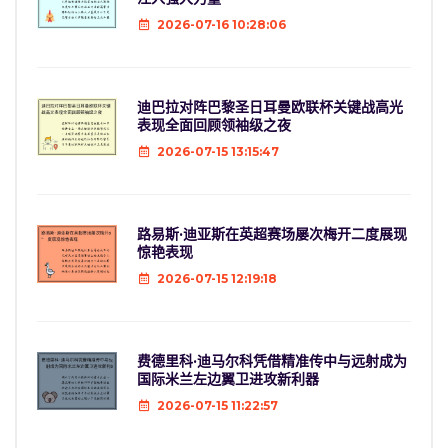
2026-07-16 10:28:06
迪巴拉对阵巴黎圣日耳曼欧联杯关键战高光
表现全面回顾领袖级之夜
2026-07-15 13:15:47
路易斯·迪亚斯在英超赛场屡次梅开二度展现
惊艳表现
2026-07-15 12:19:18
费德里科·迪马尔科凭借精准传中与远射成为
国际米兰左边翼卫进攻新利器
2026-07-15 11:22:57