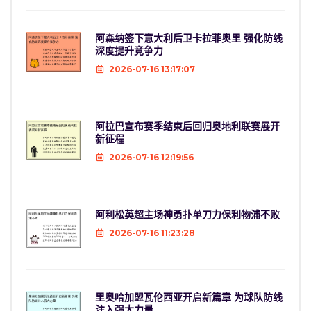
阿森纳签下意大利后卫卡拉菲奥里 强化防线
深度提升竞争力
2026-07-16 13:17:07
阿拉巴宣布赛季结束后回归奥地利联赛展开
新征程
2026-07-16 12:19:56
阿利松英超主场神勇扑单刀力保利物浦不败
2026-07-16 11:23:28
里奥哈加盟瓦伦西亚开启新篇章 为球队防线
注入强大力量