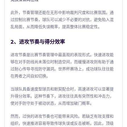
此外，节奏管理还能在无形中影响裁判尺度和比赛氛围。通
过控制比赛节奏，球队可以减少不必要的对抗，避免陷入混
乱局面，从而降低失误概率，提高整体比赛稳定性。
2、进攻节奏与得分效率
进攻节奏是比赛节奏管理中最直观的表现形式。快速进攻能
够在对手防线尚未落位时制造空间，而缓慢进攻则有助于通
过耐心传导寻找防守漏洞。世界杯赛场上，成功球队往往能
在两者之间自如切换。
当球队具备速度型球员和默契配合时，高速进攻可以显著提
升得分效率。这种节奏下，进攻往往具有突然性和冲击力，
使对手防守处于被动状态，从而增加破门概率。
然而，过快的进攻节奏也可能带来风险。若缺乏有效支撑和
组织，快速推进容易导致传球失误或反击被断。因此，顶级