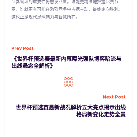
节奏管理的重要性将愈发凸显。谁能更精准地把握比赛节
奏，谁就更有可能在激烈竞争中占据主动，最终走向胜利。
这也正是现代足球魅力与智慧所在。
Prev Post
《世界杯预选赛最新内幕曝光强队博弈暗流与
出线悬念全解析》
Next Post
世界杯预选赛最新战况解析五大亮点揭示出线
格局新变化走势全景