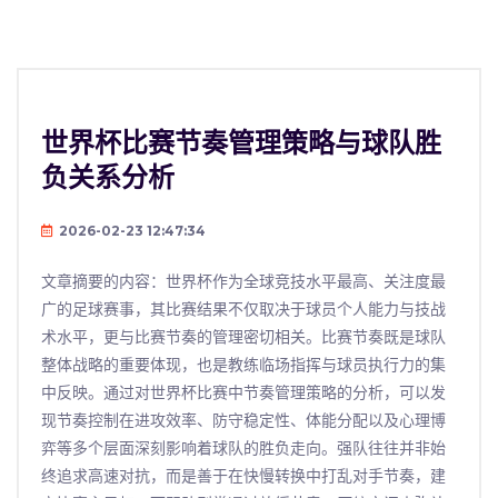
世界杯比赛节奏管理策略与球队胜
负关系分析
2026-02-23 12:47:34
文章摘要的内容：世界杯作为全球竞技水平最高、关注度最
广的足球赛事，其比赛结果不仅取决于球员个人能力与技战
术水平，更与比赛节奏的管理密切相关。比赛节奏既是球队
整体战略的重要体现，也是教练临场指挥与球员执行力的集
中反映。通过对世界杯比赛中节奏管理策略的分析，可以发
现节奏控制在进攻效率、防守稳定性、体能分配以及心理博
弈等多个层面深刻影响着球队的胜负走向。强队往往并非始
终追求高速对抗，而是善于在快慢转换中打乱对手节奏，建