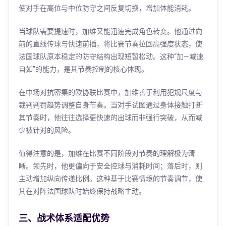
使对手在高位与中位防守之间反复切换，增加体能消耗。
当球队需要提速时，加维又能迅速完成角色转变。他通过向
前的直线传球与快速前插，将比赛节奏拉回高强度状态，使
法国球队原本稳定的防守结构出现短暂松动。这种“加—减速
自如”的能力，是其节奏控制的核心体现。
在中场对抗密集的欧协联比赛中，加维善于利用犯规尺度与
裁判判罚趋势调整自身节奏。当对手试图通过身体接触打断
其节奏时，他往往选择更快速的出球而非强行突破，从而减
少被针对的风险。
值得注意的是，加维在比赛不同阶段对节奏的理解极为清
晰。领先时，他更偏向于安全控球与消耗时间；落后时，则
主动增加纵向传递比例。这种基于比赛情境的节奏调节，使
其在对阵法国球队时始终保持战略主动。
三、战术体系适配优势