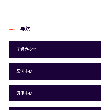
导航
了解竞技宝
案例中心
资讯中心