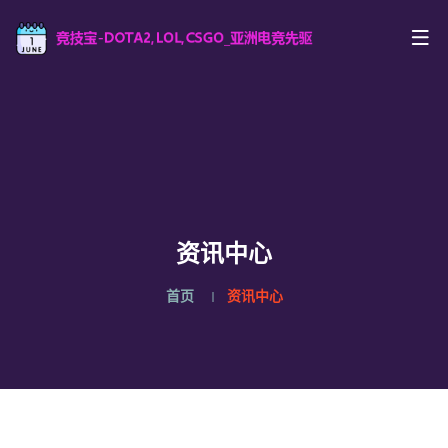
资讯中心
首页
资讯中心