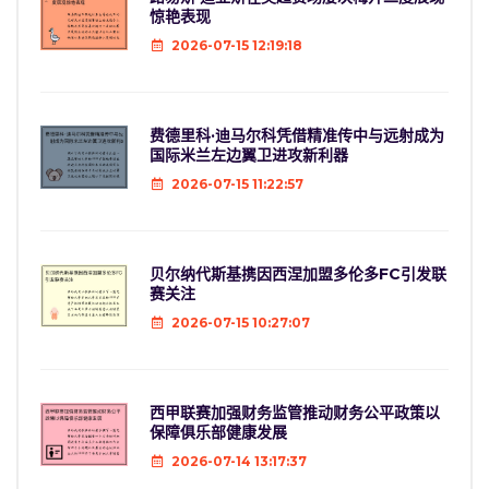
惊艳表现
2026-07-15 12:19:18
费德里科·迪马尔科凭借精准传中与远射成为
国际米兰左边翼卫进攻新利器
2026-07-15 11:22:57
贝尔纳代斯基携因西涅加盟多伦多FC引发联
赛关注
2026-07-15 10:27:07
西甲联赛加强财务监管推动财务公平政策以
保障俱乐部健康发展
2026-07-14 13:17:37