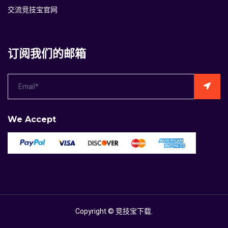
交流竞技宝官网
订阅我们的邮箱
We Accept
Copyright ©
竞技宝下载
.