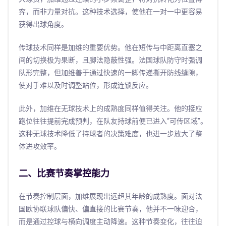
弈，而非力量对抗。这种技术选择，使他在一对一中更容易
获得出球角度。
传球技术同样是加维的重要优势。他在短传与中距离直塞之
间的切换极为果断，且脚法隐蔽性强。法国球队防守时强调
队形完整，但加维善于通过快速的一脚传递撕开防线缝隙，
使对手难以及时调整站位，形成连锁反应。
此外，加维在无球技术上的成熟度同样值得关注。他的接应
跑位往往提前完成预判，在队友持球前便已进入“可传区域”。
这种无球技术降低了持球者的决策难度，也进一步放大了整
体进攻效率。
二、比赛节奏掌控能力
在节奏控制层面，加维展现出远超其年龄的成熟度。面对法
国欧协联球队偏快、偏直接的比赛节奏，他并不一味迎合，
而是通过控球与横向调度主动降速。这种节奏变化，往往迫