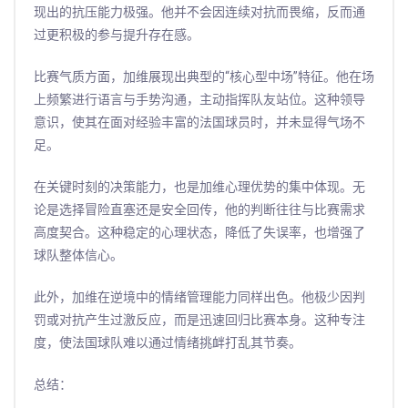
现出的抗压能力极强。他并不会因连续对抗而畏缩，反而通
过更积极的参与提升存在感。
比赛气质方面，加维展现出典型的“核心型中场”特征。他在场
上频繁进行语言与手势沟通，主动指挥队友站位。这种领导
意识，使其在面对经验丰富的法国球员时，并未显得气场不
足。
在关键时刻的决策能力，也是加维心理优势的集中体现。无
论是选择冒险直塞还是安全回传，他的判断往往与比赛需求
高度契合。这种稳定的心理状态，降低了失误率，也增强了
球队整体信心。
此外，加维在逆境中的情绪管理能力同样出色。他极少因判
罚或对抗产生过激反应，而是迅速回归比赛本身。这种专注
度，使法国球队难以通过情绪挑衅打乱其节奏。
总结：