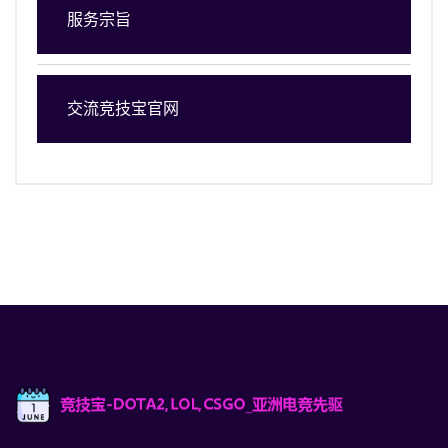
服务宗旨
交流竞技宝官网