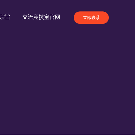
宗旨
交流竞技宝官网
立即联系