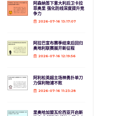
阿森纳签下意大利后卫卡拉
菲奥里 强化防线深度提升竞
争力
2026-07-16 13:17:07
阿拉巴宣布赛季结束后回归
奥地利联赛展开新征程
2026-07-16 12:19:56
阿利松英超主场神勇扑单刀
力保利物浦不败
2026-07-16 11:23:28
里奥哈加盟瓦伦西亚开启新