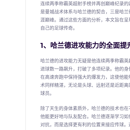
连续两季称霸英超射手榜并再创巅峰纪录的
是曼城战术体系与哈兰德的契合，三是哈兰
涯巅峰。通过这些方面的分析，本文旨在呈
自己的足球传奇。
1、哈兰德进攻能力的全面提
哈兰德的进攻能力无疑是他连续两季称霸英
进球数一路飙升，打破了多项纪录。他的身体
在高速奔跑中保持强大的爆发力，这使他能
术同样精湛，无论是头球、远射还是近距离
球员。
除了天生的身体素质外，哈兰德的技术也在
他能更好地与队友配合。哈兰德逐渐学习如
对抗，而是选择更有利的位置来接应传球。