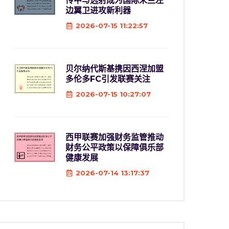
传中与远射成为国际米兰左
边翼卫进攻新利器
2026-07-15 11:22:57
贝尔纳代斯基携因西涅加盟
多伦多FC引发联赛关注
2026-07-15 10:27:07
西甲联赛加强财务监管推动
财务公平政策以保障俱乐部
健康发展
2026-07-14 13:17:37