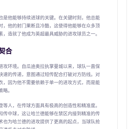
也是他能够持续进球的关键。在关键时刻，他总能
时，他的射门果断且冷酷，这使得他能够在众多顶
素，造就了他成为英超最具威胁的进攻球员之一。
契合
进攻环境。自瓜迪奥拉执掌曼城以来，球队一直保
快速的传递，意图通过短传配合打破对方防线。对
衣，因为他不需要依赖于单一的进攻方式，而是能
策略。
登等人，在传球方面具有极高的创造性和精准度。
和传中球，这让哈兰德能够在禁区内接到精准的传
术也为哈兰德的进攻提供了更高的起点，当球队抢