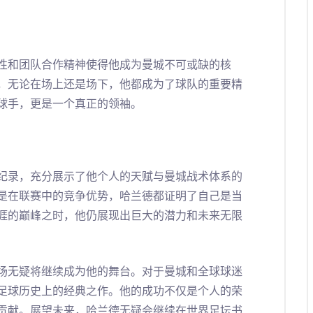
性和团队合作精神使得他成为曼城不可或缺的核
，无论在场上还是场下，他都成为了球队的重要精
球手，更是一个真正的领袖。
纪录，充分展示了他个人的天赋与曼城战术体系的
是在联赛中的竞争优势，哈兰德都证明了自己是当
涯的巅峰之时，他仍展现出巨大的潜力和未来无限
场无疑将继续成为他的舞台。对于曼城和全球球迷
足球历史上的经典之作。他的成功不仅是个人的荣
贡献。展望未来，哈兰德无疑会继续在世界足坛书