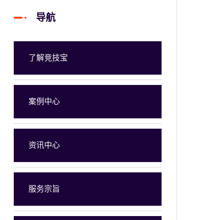
导航
了解竞技宝
案例中心
资讯中心
服务宗旨