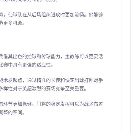
势，使球队在从后场组织进攻时更加流畅。他能够
造更多机会。
凭借其出色的控球和传球能力，主教练可以更灵活
比赛中具有更强的适应性。
战术发起点，通过精准的长传和快速出球打乱对手
多样性对于英超激烈的赛场竞争至关重要。
击环节更加稳健。门将的稳定发挥可以为战术布置
调整的空间。