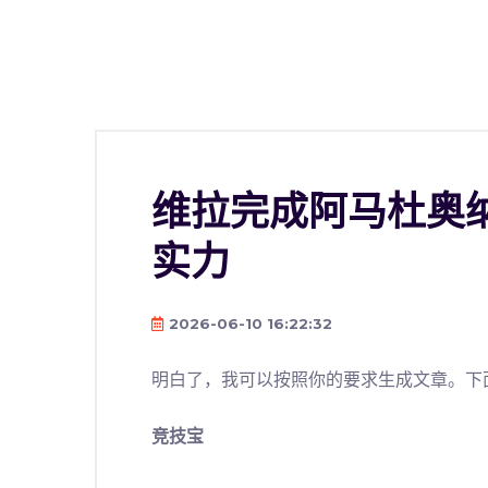
维拉完成阿马杜奥
实力
2026-06-10 16:22:32
明白了，我可以按照你的要求生成文章。下
竞技宝