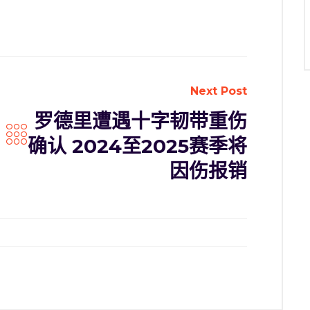
Next Post
罗德里遭遇十字韧带重伤
确认 2024至2025赛季将
因伤报销