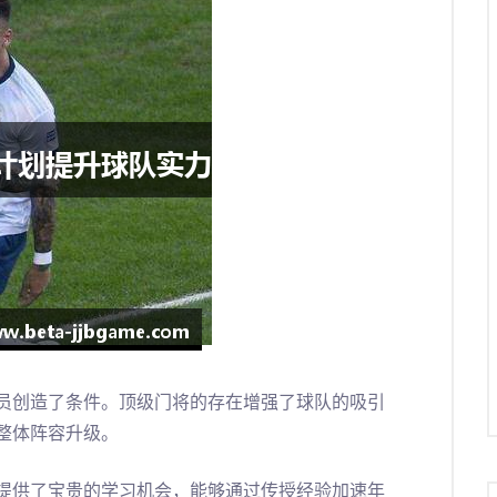
员创造了条件。顶级门将的存在增强了球队的吸引
整体阵容升级。
提供了宝贵的学习机会，能够通过传授经验加速年