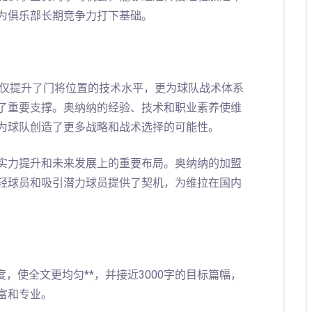
为俱乐部长期竞争力打下基础。
不仅提升了门将位置的技术水平，更为球队战术体系
了重要支撑。奥纳纳的经验、技术和职业素养使维
为球队创造了更多战略和战术选择的可能性。
实力提升和未来发展上的重要布局。奥纳纳的加盟
轻球员和吸引潜力球员提供了契机，为维拉在国内
，使全文更均匀**，并接近3000字的目标篇幅，
富和专业。