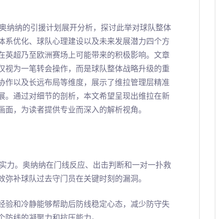
·奥纳纳的引援计划展开分析，探讨此举对球队整体
体系优化、球队心理建设以及未来发展潜力四个方
在英超乃至欧洲赛场上可能带来的积极影响。文章
仅视为一笔转会操作，而是球队整体战略升级的重
协作以及长远布局等维度，展示了维拉管理层精准
展。通过对细节的剖析，本文希望呈现出维拉在新
画面，为读者提供专业而深入的解析视角。
将实力。奥纳纳在门线反应、出击判断和一对一扑救
效弥补球队过去守门员在关键时刻的漏洞。
经验和冷静能够帮助后防线稳定心态，减少防守失
个防线的凝聚力和抗压能力。