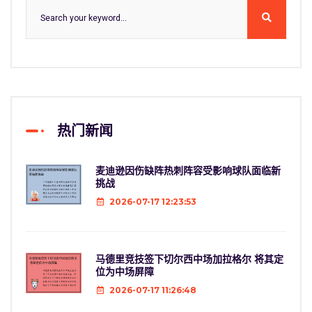
热门新闻
麦迪逊因伤缺阵热刺阵容受影响球队面临新
挑战
2026-07-17 12:23:53
马德里竞技签下切尔西中场加拉格尔 将其定
位为中场屏障
2026-07-17 11:26:48