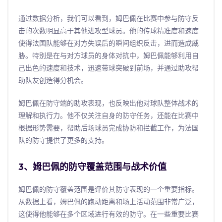
通过数据分析，我们可以看到，姆巴佩在比赛中参与防守反
击的次数明显高于其他进攻型球员。他的传球精准度和速度
使得法国队能够在对方失误后的瞬间组织反击，进而造成威
胁。特别是在与对方球员的身体对抗中，姆巴佩能够利用自
己出色的速度和技术，迅速带球突破到前场，并通过助攻帮
助队友创造得分机会。
姆巴佩在防守端的助攻表现，也反映出他对球队整体战术的
理解和执行力。他不仅关注自身的防守任务，还能在比赛中
根据形势需要，帮助后场球员完成协防和拦截工作，为法国
队的防守提供了更多的支持。
3、姆巴佩的防守覆盖范围与战术价值
姆巴佩的防守覆盖范围是评价其防守表现的一个重要指标。
从数据上看，姆巴佩的跑动距离和场上活动范围非常广泛，
这使得他能够在多个区域进行有效的防守。在一些重要比赛