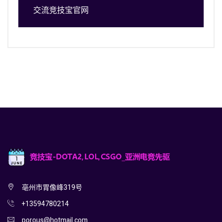
交流竞技宝官网
亳州市胃像峰319号
+13594780214
porous@hotmail.com