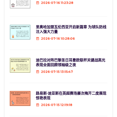
2026-07-16 11:23:28
里奥哈加盟瓦伦西亚开启新篇章 为球队防线
注入强大力量
2026-07-16 10:28:06
迪巴拉对阵巴黎圣日耳曼欧联杯关键战高光
表现全面回顾领袖级之夜
2026-07-15 13:15:47
路易斯·迪亚斯在英超赛场屡次梅开二度展现
惊艳表现
2026-07-15 12:19:18