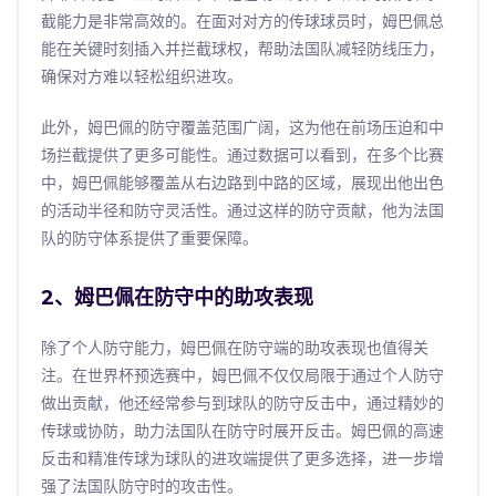
截能力是非常高效的。在面对对方的传球球员时，姆巴佩总
能在关键时刻插入并拦截球权，帮助法国队减轻防线压力，
确保对方难以轻松组织进攻。
此外，姆巴佩的防守覆盖范围广阔，这为他在前场压迫和中
场拦截提供了更多可能性。通过数据可以看到，在多个比赛
中，姆巴佩能够覆盖从右边路到中路的区域，展现出他出色
的活动半径和防守灵活性。通过这样的防守贡献，他为法国
队的防守体系提供了重要保障。
2、姆巴佩在防守中的助攻表现
除了个人防守能力，姆巴佩在防守端的助攻表现也值得关
注。在世界杯预选赛中，姆巴佩不仅仅局限于通过个人防守
做出贡献，他还经常参与到球队的防守反击中，通过精妙的
传球或协防，助力法国队在防守时展开反击。姆巴佩的高速
反击和精准传球为球队的进攻端提供了更多选择，进一步增
强了法国队防守时的攻击性。