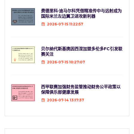
费德里科·迪马尔科凭借精准传中与远射成为
国际米兰左边翼卫进攻新利器
2026-07-15 11:22:57
贝尔纳代斯基携因西涅加盟多伦多FC引发联
赛关注
2026-07-15 10:27:07
西甲联赛加强财务监管推动财务公平政策以
保障俱乐部健康发展
2026-07-14 13:17:37