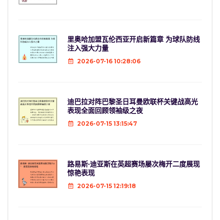
里奥哈加盟瓦伦西亚开启新篇章 为球队防线
注入强大力量
2026-07-16 10:28:06
迪巴拉对阵巴黎圣日耳曼欧联杯关键战高光
表现全面回顾领袖级之夜
2026-07-15 13:15:47
路易斯·迪亚斯在英超赛场屡次梅开二度展现
惊艳表现
2026-07-15 12:19:18