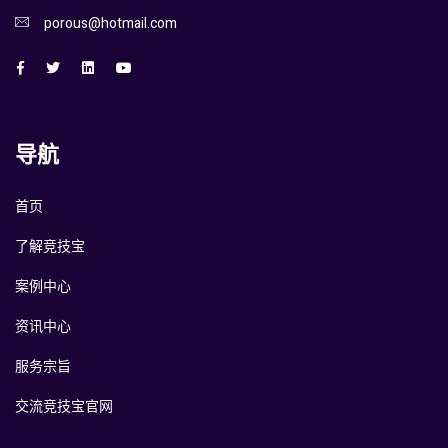
porous@hotmail.com
导航
首页
了解竞技宝
案例中心
资讯中心
服务宗旨
交流竞技宝官网