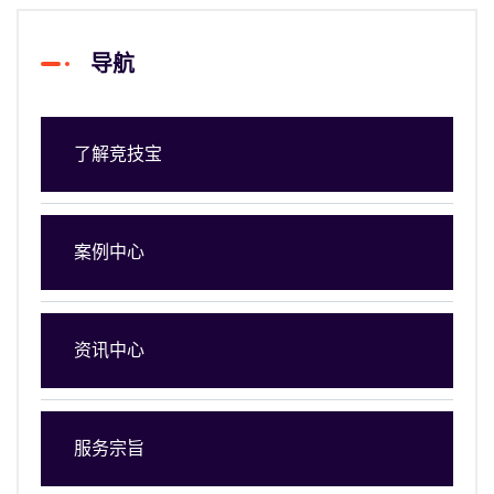
导航
了解竞技宝
案例中心
资讯中心
服务宗旨