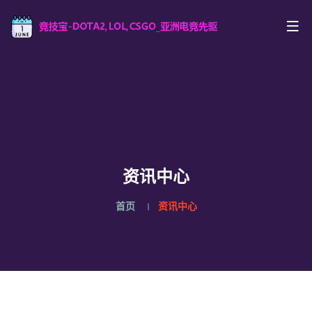
资讯中心
首页
资讯中心