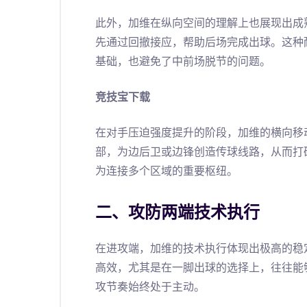
此外，加维在纵向空间的理解上也展现出成
先通过回撤接应，帮助后场完成出球。这种
基础，也避免了中前场脱节的问题。
竞技宝下载
在对手压迫强度提升的阶段，加维的横向移
部，为边后卫或边锋创造传球线路，从而打
为连接多个区域的重要枢纽。
二、攻防两端技术执行
在进攻端，加维的技术执行体现出极高的稳
高效，尤其是在一脚出球的选择上，往往能
攻节奏始终处于主动。