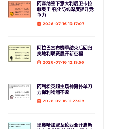
阿森纳签下意大利后卫卡拉
菲奥里 强化防线深度提升竞
争力
2026-07-16 13:17:07
阿拉巴宣布赛季结束后回归
奥地利联赛展开新征程
2026-07-16 12:19:56
阿利松英超主场神勇扑单刀
力保利物浦不败
2026-07-16 11:23:28
里奥哈加盟瓦伦西亚开启新