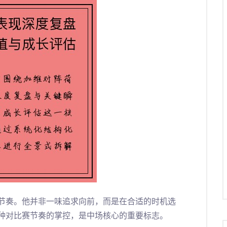
节奏。他并非一味追求向前，而是在合适的时机选
种对比赛节奏的掌控，是中场核心的重要标志。