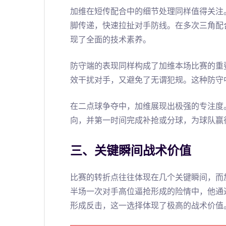
加维在短传配合中的细节处理同样值得关注
脚传递，快速拉扯对手防线。在多次三角配
现了全面的技术素养。
防守端的表现同样构成了加维本场比赛的重
效干扰对手，又避免了无谓犯规。这种防守
在二点球争夺中，加维展现出极强的专注度
向，并第一时间完成补抢或分球，为球队赢
三、关键瞬间战术价值
比赛的转折点往往体现在几个关键瞬间，而
半场一次对手高位逼抢形成的险情中，他通
形成反击，这一选择体现了极高的战术价值