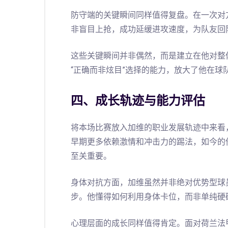
防守端的关键瞬间同样值得复盘。在一次对
非盲目上抢，成功延缓进攻速度，为队友回
这些关键瞬间并非偶然，而是建立在他对整
“正确而非炫目”选择的能力，放大了他在球
四、成长轨迹与能力评估
将本场比赛放入加维的职业发展轨迹中来看
早期更多依赖激情和冲击力的踢法，如今的
至关重要。
身体对抗方面，加维虽然并非绝对优势型球
步。他懂得如何利用身体卡位，而非单纯硬
心理层面的成长同样值得肯定。面对荷兰法