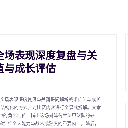
全场表现深度复盘与关
值与成长评估
甲全场表现深度复盘与关键瞬间解析战术价值与成长
、结构化的方式，对比赛内容进行全景式拆解。文章
中的角色定位，指出这场对阵荷兰法甲球队的较
验加维个人能力与战术成熟度的重要窗口。随后，