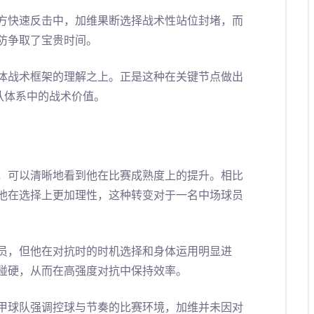
方快速反击中，加维果断选择战术性站位封堵，而
防争取了宝贵时间。
体战术框架的理解之上。正是这种在关键节点做出
队体系中的战术价值。
，可以清晰地看到他在比赛成熟度上的提升。相比
他在选择上更加理性，这种转变对于一名中场球员
员，但他在对抗时的时机选择和身体运用明显进
碰硬，从而在高强度对抗中保持效率。
甲球队强调控球与节奏的比赛环境，加维并未因对