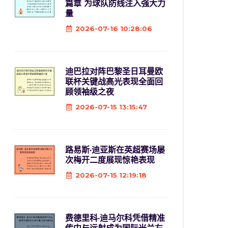
篇章 为球队防线注入强大力
量
2026-07-16 10:28:06
迪巴拉对阵巴黎圣日耳曼欧
联杯关键战高光表现全面回
顾领袖级之夜
2026-07-15 13:15:47
路易斯·迪亚斯在英超赛场屡
次梅开二度展现惊艳表现
2026-07-15 12:19:18
费德里科·迪马尔科凭借精准