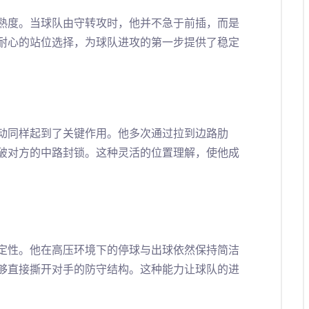
熟度。当球队由守转攻时，他并不急于前插，而是
耐心的站位选择，为球队进攻的第一步提供了稳定
动同样起到了关键作用。他多次通过拉到边路肋
破对方的中路封锁。这种灵活的位置理解，使他成
定性。他在高压环境下的停球与出球依然保持简洁
够直接撕开对手的防守结构。这种能力让球队的进