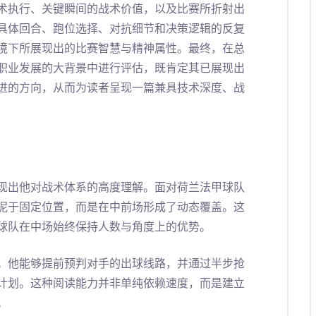
术执行、关键瞬间的战术价值，以及比赛所折射出
具体回合、跑位选择、对抗细节和决策逻辑的反复
境下所展现出的比赛智慧与精神属性。最终，在总
职业发展的大背景中进行评估，既肯定其已展现出
进的方向，从而为读者呈现一篇兼具技术深度、战
现出他对战术体系的高度理解。面对荷兰法甲球队
泥于固定位置，而是在中前场形成了动态覆盖。这
球队在中场始终保持人数与角度上的优势。
。他能够提前预判对手的出球线路，并通过半步抢
计划。这种阅读能力并非单纯依赖速度，而是建立
。