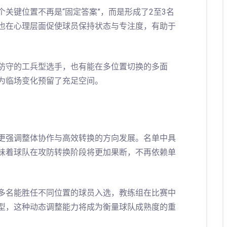
关键位置不再是“固定答案”，而是形成了2至3名
也在心理层面促使球员保持状态与专注度，有助于
防守的工兵型选手，也有能在多位置切换的多面
为临场变化预留了充足空间。
更强调整体协作与高效转换的方向发展。名单中具
味着球队在攻防转换阶段将更加果断，不再依赖单
多名能胜任不同位置的球员入选，教练组在比赛中
型，这种动态调整能力将成为衡量球队成熟度的重