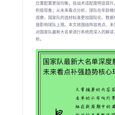
位置配置更加均衡，技战术适配度明显提升
积极现象；从未来看点分析，球队在年龄梯
观察，国家队的选材标准更加国际化、数据
接影响球队上限。本文将围绕阵容亮点、未
对国家队最新大名单进行系统而深入的解读
析。