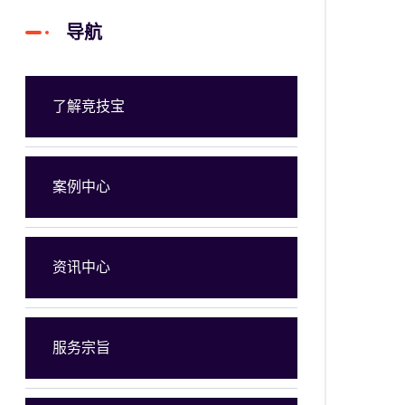
导航
了解竞技宝
案例中心
资讯中心
服务宗旨