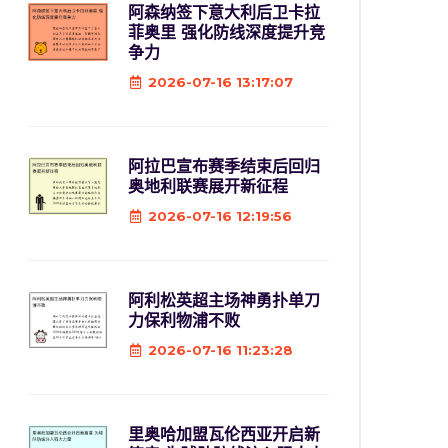
阿森纳签下意大利后卫卡拉
菲奥里 强化防线深度提升竞
争力
2026-07-16 13:17:07
阿拉巴宣布赛季结束后回归
奥地利联赛展开新征程
2026-07-16 12:19:56
阿利松英超主场神勇扑单刀
力保利物浦不败
2026-07-16 11:23:28
里奥哈加盟瓦伦西亚开启新