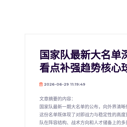
国家队最新大名单
看点补强趋势核心
2026-06-29 11:19:49
文章摘要的内容：
国家队最新一期大名单的公布，向外界清晰
这份名单既体现了对即战力与稳定性的高度
队在阵容结构、战术方向和人才储备上的多