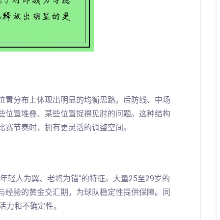
位置分布上体现出明显的均衡思路。后防线、中场
些位置堆叠、某些位置捉襟见肘的问题。这种结构
比赛节奏时，拥有更灵活的调整空间。
年轻人为翼、老将为锚”的特征。大量25至29岁的
与经验的黄金交汇期，为球队稳定性提供保障。同
入活力和不确定性。