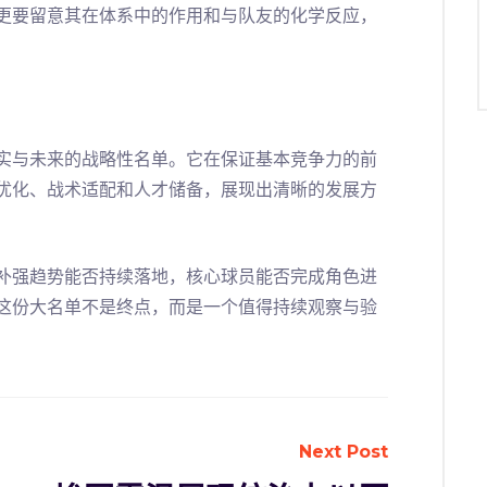
更要留意其在体系中的作用和与队友的化学反应，
实与未来的战略性名单。它在保证基本竞争力的前
优化、战术适配和人才储备，展现出清晰的发展方
补强趋势能否持续落地，核心球员能否完成角色进
这份大名单不是终点，而是一个值得持续观察与验
Next Post