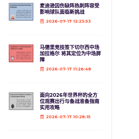
麦迪逊因伤缺阵热刺阵容受
影响球队面临新挑战
2026-07-17 12:23:53
马德里竞技签下切尔西中场
加拉格尔 将其定位为中场屏
障
2026-07-17 11:26:48
面向2026年世界杯的全方
位观赛出行与备战准备指南
实用攻略
2026-07-17 10:28:15