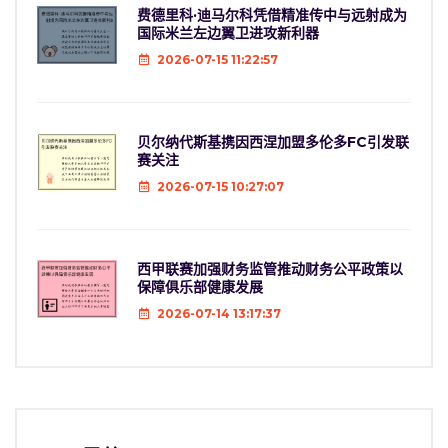
费德里科·迪马尔科凭借精准传中与远射成为
国际米兰左边翼卫进攻新利器
2026-07-15 11:22:57
贝尔纳代斯基携因西涅加盟多伦多FC引发联
赛关注
2026-07-15 10:27:07
西甲联赛加强财务监管推动财务公平政策以
保障俱乐部健康发展
2026-07-14 13:17:37