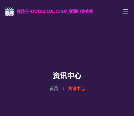
资讯中心
首页
资讯中心