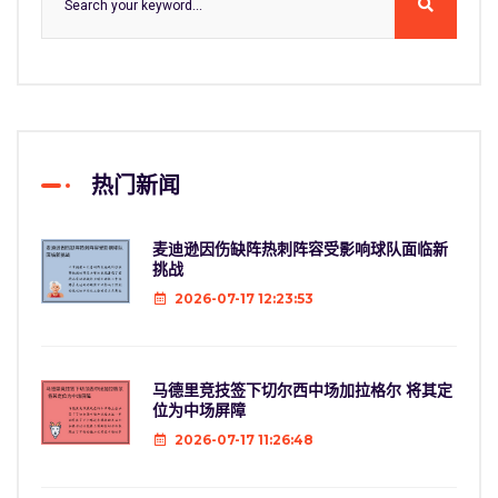
热门新闻
麦迪逊因伤缺阵热刺阵容受影响球队面临新
挑战
2026-07-17 12:23:53
马德里竞技签下切尔西中场加拉格尔 将其定
位为中场屏障
2026-07-17 11:26:48