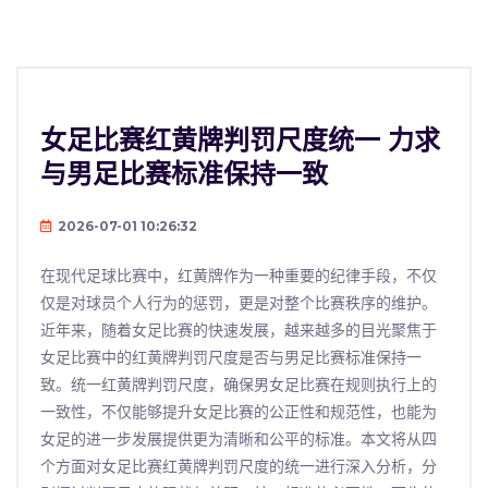
女足比赛红黄牌判罚尺度统一 力求
与男足比赛标准保持一致
2026-07-01 10:26:32
在现代足球比赛中，红黄牌作为一种重要的纪律手段，不仅
仅是对球员个人行为的惩罚，更是对整个比赛秩序的维护。
近年来，随着女足比赛的快速发展，越来越多的目光聚焦于
女足比赛中的红黄牌判罚尺度是否与男足比赛标准保持一
致。统一红黄牌判罚尺度，确保男女足比赛在规则执行上的
一致性，不仅能够提升女足比赛的公正性和规范性，也能为
女足的进一步发展提供更为清晰和公平的标准。本文将从四
个方面对女足比赛红黄牌判罚尺度的统一进行深入分析，分