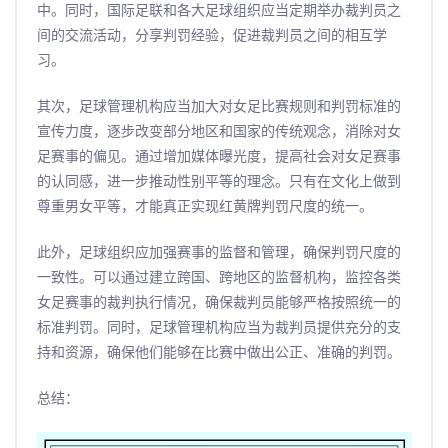
中。同时，国际足联和各大足球组织应当定期举办裁判员之
间的交流活动，分享判罚经验，促进裁判员之间的相互学
习。
其次，足球管理机构应当加大对女足比赛规则和判罚标准的
宣传力度，逐步改变部分地区和国家的传统观念，消除对女
足赛事的偏见。通过增加媒体曝光度，提高社会对女足赛事
的认同感，进一步推动性别平等的理念。只有在文化上做到
尊重男女平等，才能真正实现红黄牌判罚尺度的统一。
此外，足球组织应加强赛事的监督和管理，确保判罚尺度的
一致性。可以通过建立跨国、跨地区的监督机构，监控各类
女足赛事的裁判执行情况，确保裁判员能够严格按照统一的
标准判罚。同时，足球管理机构应当为裁判员提供充分的支
持和资源，确保他们能够在比赛中做出公正、准确的判罚。
总结：