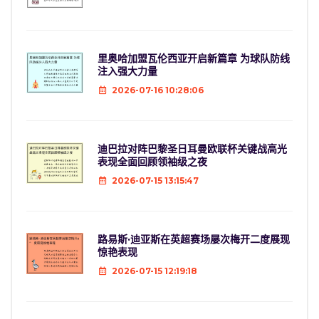
里奥哈加盟瓦伦西亚开启新篇章 为球队防线
注入强大力量
2026-07-16 10:28:06
迪巴拉对阵巴黎圣日耳曼欧联杯关键战高光
表现全面回顾领袖级之夜
2026-07-15 13:15:47
路易斯·迪亚斯在英超赛场屡次梅开二度展现
惊艳表现
2026-07-15 12:19:18