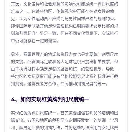
其次，文化差异和社会观念的影响也可能是统一判罚尺度的
难点之一。在某些地区，传统观念中可能存在对女性的偏
见，认为女性运动员不应受到与男性同样严格的规则约束。
即便国际足联及其他足球管理机构已明确要求女足比赛的规
则和判罚标准与男足一致，但在不同文化背景下，实际执行
中仍可能存在一定的偏差。
另外，赛事管理方的协调和执行力度也是实现统一判罚尺度
的关键。尽管国际足联和各大足球组织已提出相关要求，但
由于执行过程中缺乏足够的监督和统一的管理机制，导致一
些地区的女足赛事可能没有严格按照男足比赛的标准进行裁
判判罚。这需要各方合作，共同推动判罚尺度的统一。
4、如何实现红黄牌判罚尺度统一
实现红黄牌判罚尺度统一，首先需要加强裁判员的培训和国
际交流。各国和地区的裁判员应定期接受统一的培训，学习
和了解男足比赛的判罚标准，并将这些标准应用到女足比赛