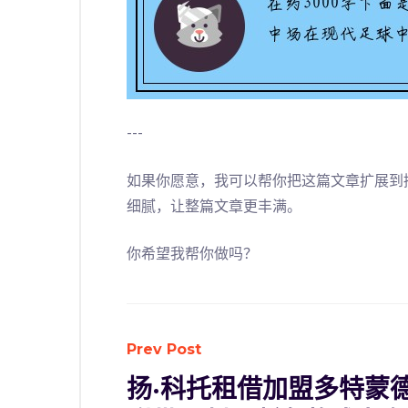
---
如果你愿意，我可以帮你把这篇文章扩展到接
细腻，让整篇文章更丰满。
你希望我帮你做吗？
Prev Post
扬·科托租借加盟多特蒙