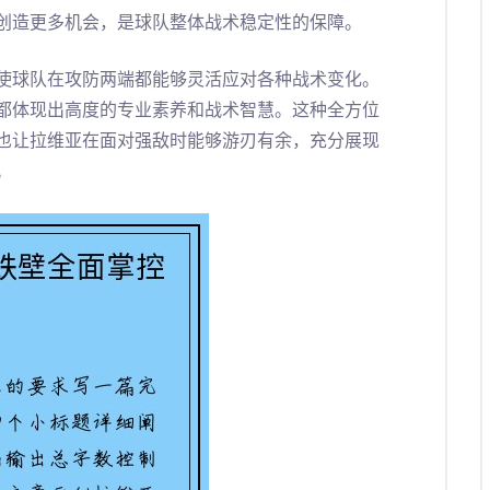
创造更多机会，是球队整体战术稳定性的保障。
使球队在攻防两端都能够灵活应对各种战术变化。
都体现出高度的专业素养和战术智慧。这种全方位
也让拉维亚在面对强敌时能够游刃有余，充分展现
。