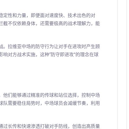
稳定性和力量，即便面对速度快、技术出色的对
拦截不仅依赖身体，还需要极高的战术理解力，能
战。拉维亚中场的防守行为让对手在进攻时产生顾
影响对方战术实施，这种“防守即进攻”的理念在球
。他们能够通过精准的传球和站位选择，控制中场
球队需要稳住局势时，中场球员会减缓节奏，利用
通过长传和快速渗透打破对手防线，创造出高质量