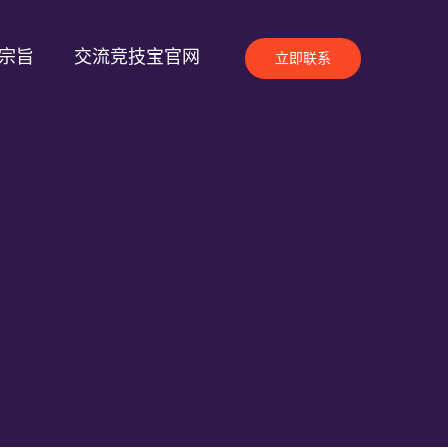
宗旨
交流竞技宝官网
立即联系