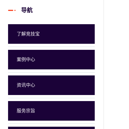
导航
了解竞技宝
案例中心
资讯中心
服务宗旨