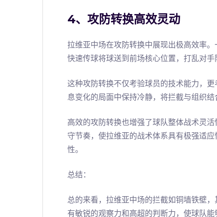
4、攻防转换高效灵动
拉维亚中场在攻防转换中展现出极高效率。
快速传球将球送到前场核心位置，打乱对手
这种攻防转换不仅考验球员的技术能力，更
息变化的局面中保持冷静，将拦截与组织结
高效的攻防转换也增强了球队整体战术灵活
守节奏，使拉维亚的战术体系具有极强适应
性。
总结：
总的来看，拉维亚中场的拦截如铜墙铁壁，
有敏锐的观察力和高超的判断力，使球队能