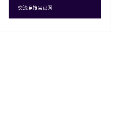
交流竞技宝官网