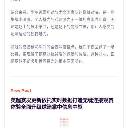
综合来看，阿尔瓦雷斯对阵尤文国家队的巅峰对决，是一场
集战术深度、个人魅力与戏剧张力于一体的高水准比赛。无
论是场上的技术细节，还是场下的情绪共振，都让人感受到
足球运动的独特魅力。
通过对震撼精彩瞬间的全景深度盘点，我们不仅回顾了一场
比赛，更理解了顶级对抗背后的逻辑与价值。这种对决，正
是足球不断吸引世界目光的根本原因所在。
Prev Post
英超赛况更新依托实时数据打造无缝连接观赛
体验全面升级球迷掌中信息中枢