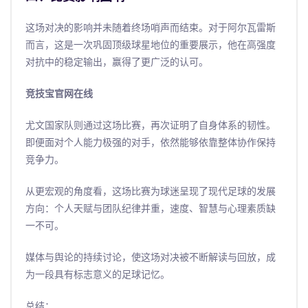
这场对决的影响并未随着终场哨声而结束。对于阿尔瓦雷斯
而言，这是一次巩固顶级球星地位的重要展示，他在高强度
对抗中的稳定输出，赢得了更广泛的认可。
竞技宝官网在线
尤文国家队则通过这场比赛，再次证明了自身体系的韧性。
即便面对个人能力极强的对手，依然能够依靠整体协作保持
竞争力。
从更宏观的角度看，这场比赛为球迷呈现了现代足球的发展
方向：个人天赋与团队纪律并重，速度、智慧与心理素质缺
一不可。
媒体与舆论的持续讨论，使这场对决被不断解读与回放，成
为一段具有标志意义的足球记忆。
总结：