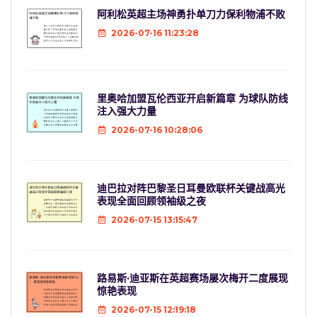
阿利松英超主场神勇扑单刀力保利物浦不败
2026-07-16 11:23:28
里奥哈加盟瓦伦西亚开启新篇章 为球队防线
注入强大力量
2026-07-16 10:28:06
迪巴拉对阵巴黎圣日耳曼欧联杯关键战高光
表现全面回顾领袖级之夜
2026-07-15 13:15:47
路易斯·迪亚斯在英超赛场屡次梅开二度展现
惊艳表现
2026-07-15 12:19:18