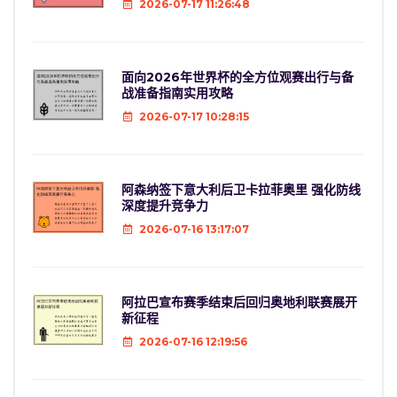
2026-07-17 11:26:48
面向2026年世界杯的全方位观赛出行与备
战准备指南实用攻略
2026-07-17 10:28:15
阿森纳签下意大利后卫卡拉菲奥里 强化防线
深度提升竞争力
2026-07-16 13:17:07
阿拉巴宣布赛季结束后回归奥地利联赛展开
新征程
2026-07-16 12:19:56