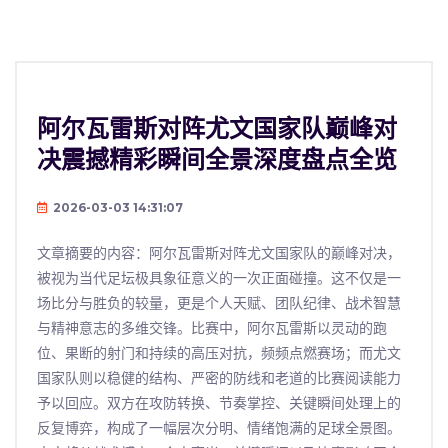
阿尔瓦雷斯对阵尤文国家队巅峰对
决震撼精彩瞬间全景深度盘点全览
2026-03-03 14:31:07
文章摘要的内容：阿尔瓦雷斯对阵尤文国家队的巅峰对决，
被视为当代足坛极具象征意义的一次正面碰撞。这不仅是一
场比分与胜负的较量，更是个人天赋、团队纪律、战术智慧
与精神意志的多维交锋。比赛中，阿尔瓦雷斯以灵动的跑
位、果断的射门和持续的高压对抗，频频点燃赛场；而尤文
国家队则以稳健的结构、严密的防线和老道的比赛阅读能力
予以回应。双方在攻防转换、节奏掌控、关键瞬间处理上的
反复博弈，构成了一幅层次分明、情绪饱满的足球全景图。