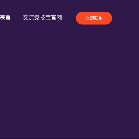
宗旨
交流竞技宝官网
立即联系