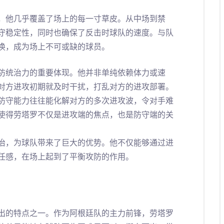
，他几乎覆盖了场上的每一寸草皮。从中场到禁
守稳定性，同时也确保了反击时球队的速度。与队
换，成为场上不可或缺的球员。
防统治力的重要体现。他并非单纯依赖体力或速
对方进攻初期就及时干扰，打乱对方的进攻部署。
防守能力往往能化解对方的多次进攻波，令对手难
使得劳塔罗不仅是进攻端的焦点，也是防守端的关
治，为球队带来了巨大的优势。他不仅能够通过进
任感，在场上起到了平衡攻防的作用。
出的特点之一。作为阿根廷队的主力前锋，劳塔罗