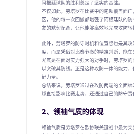
阿根廷球队的胜利奠定了坚实的基础。
不仅如此，劳塔罗在比赛中的跑动覆盖面广
区，他的每一次回撤都增强了阿根廷队的防
友的默契配合，让他能够高效地完成攻防转
此外，劳塔罗的防守时机和位置感也是其攻
度，而是凭借对比赛节奏的精准判断，能在
尤其是在面对实力强大的对手时，劳塔罗的
以突破其防线。正是这种攻防一体的能力，
键力量。
总结来说，劳塔罗通过在攻防两端的全面统
球直接影响比赛走势，还通过自己的防守责
2、领袖气质的体现
领袖气质是劳塔罗在欧协联关键战中最为突