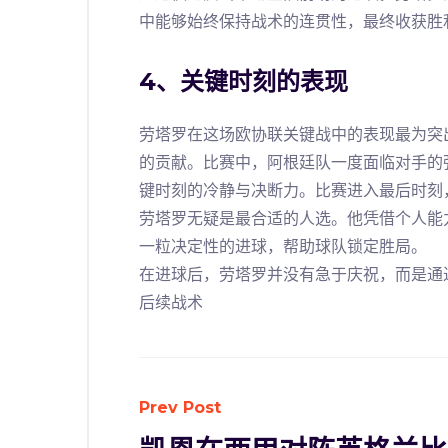
中能够始终保持战术的连贯性，最终收获胜
4、关键时刻的表现
劳塔罗在这场欧协联关键战中的表现最为突
的贡献。比赛中，阿根廷队一度面临对手的
键时刻的冷静与决断力。比赛进入最后时刻
劳塔罗无疑是最合适的人选。他凭借个人能
一粒决定性的进球，帮助球队锁定胜局。
在进球后，劳塔罗并没有急于庆祝，而是通
后续战术
Prev Post