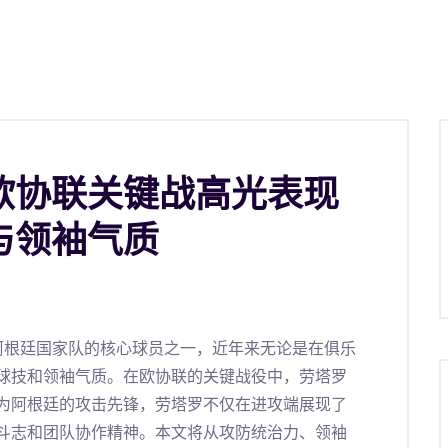
欧协联关键战高光表现
与领袖气质
ez）作为阿根廷国家队的核心球员之一，近年来无论是在俱乐
球技和领袖气质。在欧协联的关键战役中，劳塔罗
为阿根廷的攻击先锋，劳塔罗不仅在进攻端展现了
斗志和团队协作精神。本文将从攻防统治力、领袖