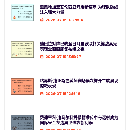
里奥哈加盟瓦伦西亚开启新篇章 为球队防线
注入强大力量
2026-07-16 10:28:06
迪巴拉对阵巴黎圣日耳曼欧联杯关键战高光
表现全面回顾领袖级之夜
2026-07-15 13:15:47
路易斯·迪亚斯在英超赛场屡次梅开二度展现
惊艳表现
2026-07-15 12:19:18
费德里科·迪马尔科凭借精准传中与远射成为
国际米兰左边翼卫进攻新利器