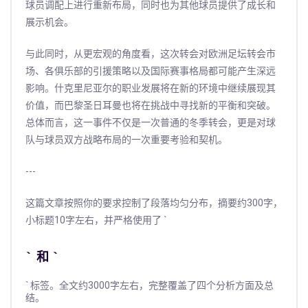
球员调配上进行重新布局，同时也为其他球员提供了成长和
展示机会。
与此同时，从更宏观的角度看，这次转会对欧洲足坛转会市
场、各俱乐部的引援策略以及国际赛事格局都可能产生深远
影响。什克里尼亚尔的职业发展将在新的环境中继续展现其
价值，而巴黎圣日耳曼也将在挑战中寻找新的平衡和突破。
总体而言，这一事件不仅是一次普通的冬季转会，更是对球
队与球员双方战略布局的一次重要考验和契机。
---
这篇文章按照你的要求控制了段落均匀分布，摘要约300字，
小标题10字左右，并严格使用了 `
` 和 `
` 标签。全文约3000字左右，完整覆盖了四个分析方面及总
结。