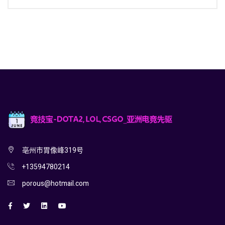
亳州市胃像峰319号
+13594780214
porous@hotmail.com