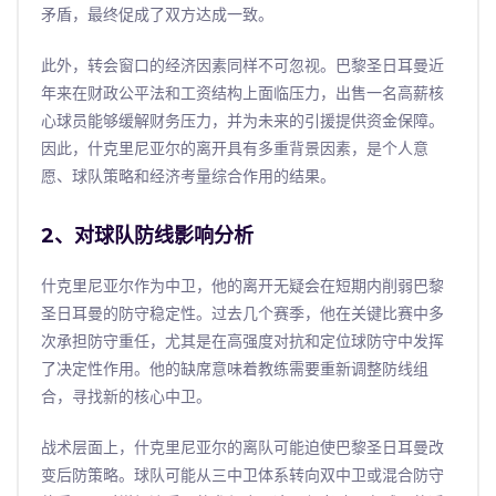
矛盾，最终促成了双方达成一致。
此外，转会窗口的经济因素同样不可忽视。巴黎圣日耳曼近
年来在财政公平法和工资结构上面临压力，出售一名高薪核
心球员能够缓解财务压力，并为未来的引援提供资金保障。
因此，什克里尼亚尔的离开具有多重背景因素，是个人意
愿、球队策略和经济考量综合作用的结果。
2、对球队防线影响分析
什克里尼亚尔作为中卫，他的离开无疑会在短期内削弱巴黎
圣日耳曼的防守稳定性。过去几个赛季，他在关键比赛中多
次承担防守重任，尤其是在高强度对抗和定位球防守中发挥
了决定性作用。他的缺席意味着教练需要重新调整防线组
合，寻找新的核心中卫。
战术层面上，什克里尼亚尔的离队可能迫使巴黎圣日耳曼改
变后防策略。球队可能从三中卫体系转向双中卫或混合防守