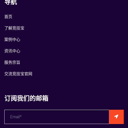
导航
首页
了解竞技宝
案例中心
资讯中心
服务宗旨
交流竞技宝官网
订阅我们的邮箱