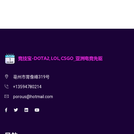
亳州市胃像峰319号
+13594780214
porous@hotmail.com