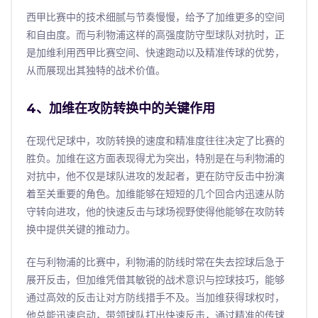
西甲比赛中的技术细腻与节奏慢慢，给予了加维更多的空间
和自由度。而与利物浦这样的高强度防守型球队对抗时，正
是加维利用西甲比赛空间、快速跑动以及精准传球的优势，
从而展现出其独特的战术价值。
4、加维在攻防转换中的关键作用
在现代足球中，攻防转换的速度和精准度往往决定了比赛的
胜负。加维在这方面表现得尤为突出，特别是在与利物浦的
对抗中，他不仅是球队进攻的发起者，更在防守反击中扮演
着至关重要的角色。加维能够在短短的几个回合内迅速从防
守转向进攻，他的快速反击与球场视野使得他能够在攻防转
换中提供关键的推动力。
在与利物浦的比赛中，利物浦的防线时常在失去控球后急于
展开反击，但加维凭借其敏锐的战术意识与控球技巧，能够
通过高效的反击让对方防线措手不及。当加维获得球权时，
他总能迅速启动，带领球队打出快速反击，通过精准的传球