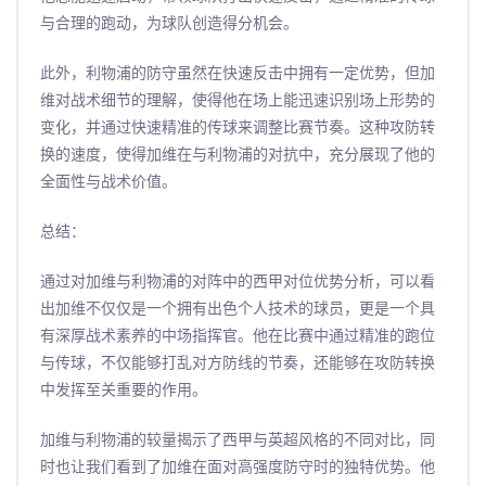
与合理的跑动，为球队创造得分机会。
此外，利物浦的防守虽然在快速反击中拥有一定优势，但加
维对战术细节的理解，使得他在场上能迅速识别场上形势的
变化，并通过快速精准的传球来调整比赛节奏。这种攻防转
换的速度，使得加维在与利物浦的对抗中，充分展现了他的
全面性与战术价值。
总结：
通过对加维与利物浦的对阵中的西甲对位优势分析，可以看
出加维不仅仅是一个拥有出色个人技术的球员，更是一个具
有深厚战术素养的中场指挥官。他在比赛中通过精准的跑位
与传球，不仅能够打乱对方防线的节奏，还能够在攻防转换
中发挥至关重要的作用。
加维与利物浦的较量揭示了西甲与英超风格的不同对比，同
时也让我们看到了加维在面对高强度防守时的独特优势。他