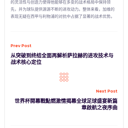
的灵活性与创造力使得他能够在多变的战术格局中保持领
先，并为球队提供源源不断的进攻动力。整体来看，加维的
表现无疑在西甲与利物浦的对抗中占据了显著的战术优势。
Prev Post
从突破到终结全面再解析萨拉赫的进攻技术与
战术核心定位
Next Post
世界杯開幕戰點燃激情揭幕全球足球盛宴新篇
章啟航之夜序曲