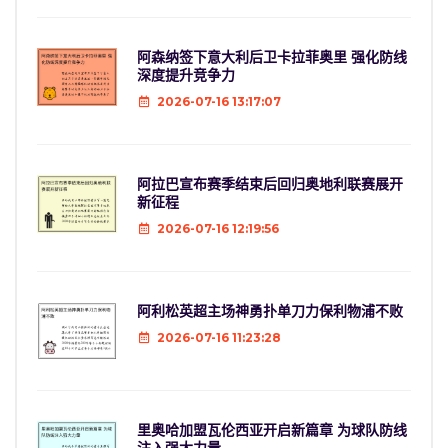
阿森纳签下意大利后卫卡拉菲奥里 强化防线
深度提升竞争力
2026-07-16 13:17:07
阿拉巴宣布赛季结束后回归奥地利联赛展开
新征程
2026-07-16 12:19:56
阿利松英超主场神勇扑单刀力保利物浦不败
2026-07-16 11:23:28
里奥哈加盟瓦伦西亚开启新篇章 为球队防线
注入强大力量