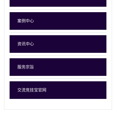
案例中心
资讯中心
服务宗旨
交流竞技宝官网