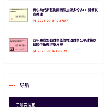
贝尔纳代斯基携因西涅加盟多伦多FC引发联
赛关注
2026-07-15 10:27:07
西甲联赛加强财务监管推动财务公平政策以
保障俱乐部健康发展
2026-07-14 13:17:37
导航
了解竞技宝