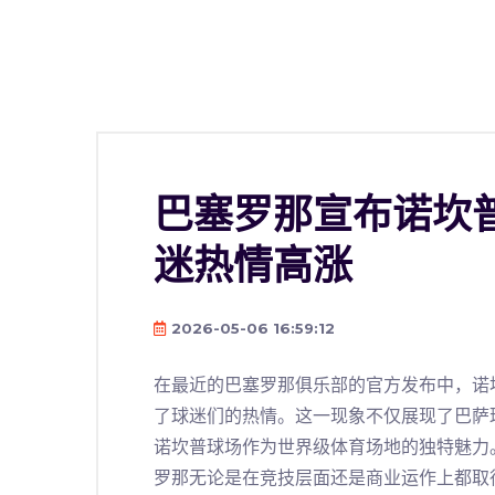
巴塞罗那宣布诺坎普
迷热情高涨
2026-05-06 16:59:12
在最近的巴塞罗那俱乐部的官方发布中，诺
了球迷们的热情。这一现象不仅展现了巴萨
诺坎普球场作为世界级体育场地的独特魅力
罗那无论是在竞技层面还是商业运作上都取