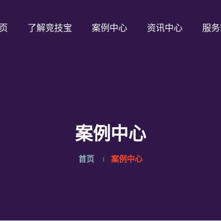
页
了解竞技宝
案例中心
资讯中心
服务
案例中心
首页
案例中心