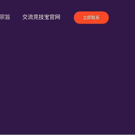
宗旨
交流竞技宝官网
立即联系