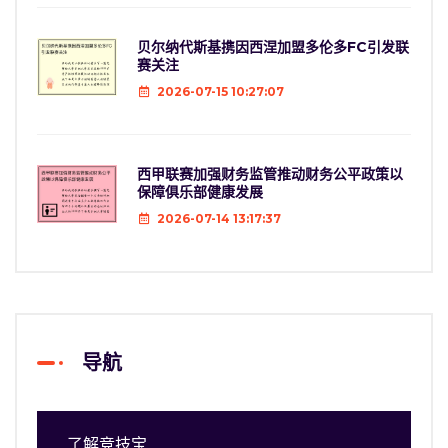
贝尔纳代斯基携因西涅加盟多伦多FC引发联
赛关注
2026-07-15 10:27:07
西甲联赛加强财务监管推动财务公平政策以
保障俱乐部健康发展
2026-07-14 13:17:37
导航
了解竞技宝