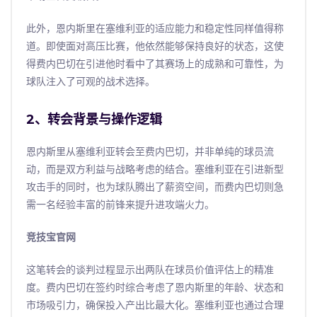
此外，恩内斯里在塞维利亚的适应能力和稳定性同样值得称
道。即使面对高压比赛，他依然能够保持良好的状态，这使
得费内巴切在引进他时看中了其赛场上的成熟和可靠性，为
球队注入了可观的战术选择。
2、转会背景与操作逻辑
恩内斯里从塞维利亚转会至费内巴切，并非单纯的球员流
动，而是双方利益与战略考虑的结合。塞维利亚在引进新型
攻击手的同时，也为球队腾出了薪资空间，而费内巴切则急
需一名经验丰富的前锋来提升进攻端火力。
竞技宝官网
这笔转会的谈判过程显示出两队在球员价值评估上的精准
度。费内巴切在签约时综合考虑了恩内斯里的年龄、状态和
市场吸引力，确保投入产出比最大化。塞维利亚也通过合理