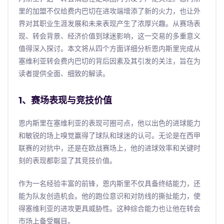
里的加盟不仅给费内巴切在进攻端增添了新的火力，也让外
界对其职业生涯发展和未来表现产生了浓厚兴趣。从赛场表
现、转会背景、经济价值到球迷影响，这一交易的多重意义
值得深入探讨。本文将从四个方面详细分析恩内斯里完成从
塞维利亚转会费内巴切的背后因素及其引发的关注，旨在为
读者提供全面、细致的解读。
1、赛场表现与竞技价值
恩内斯里在塞维利亚的表现可圈可点，他以出色的进球能力
和敏锐的场上嗅觉赢得了球队和球迷的认可。无论是在西甲
联赛的对抗中，还是在欧战赛场上，他的进球效率和关键时
刻的表现都彰显了其竞技价值。
作为一名经验丰富的前锋，恩内斯里不仅具备终结能力，还
能为队友创造机会。他的跑位意识和对防线的撕扯能力，使
得塞维利亚的进攻更具威胁性。这种综合能力也让他在转会
市场上备受瞩目。