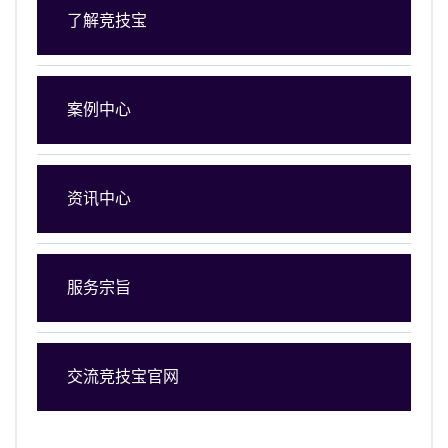
了解竞技宝
案例中心
资讯中心
服务宗旨
交流竞技宝官网