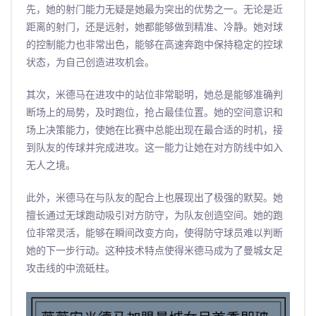
先，她的射门能力无疑是她最为突出的优势之一。无论是近
距离的射门，还是远射，她都能够做到精准、冷静。她对球
的控制能力也非常出色，能够在高速奔跑中保持稳定的控球
状态，为自己创造进攻机会。
其次，米德马在进攻中的站位非常聪明，她总是能够准确判
断场上的局势，及时跑位，抢占最佳位置。她的空间意识和
场上决策能力，使她在比赛中总能出现在最合适的时机，接
到队友的传球并完成进攻。这一能力让她在对方防线中如入
无人之境。
此外，米德马在与队友的配合上也展现出了极强的默契。她
擅长通过无球跑动吸引对方防守，为队友创造空间。她的跑
位非常灵活，能够在瞬间改变方向，使得防守球员难以判断
她的下一步行动。这种技术特点使得米德马成为了曼城女足
攻击线的中流砥柱。