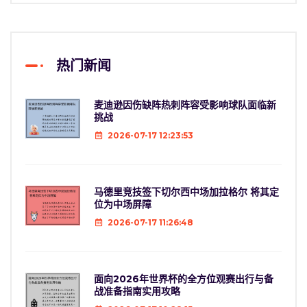
热门新闻
麦迪逊因伤缺阵热刺阵容受影响球队面临新
挑战
2026-07-17 12:23:53
马德里竞技签下切尔西中场加拉格尔 将其定
位为中场屏障
2026-07-17 11:26:48
面向2026年世界杯的全方位观赛出行与备
战准备指南实用攻略