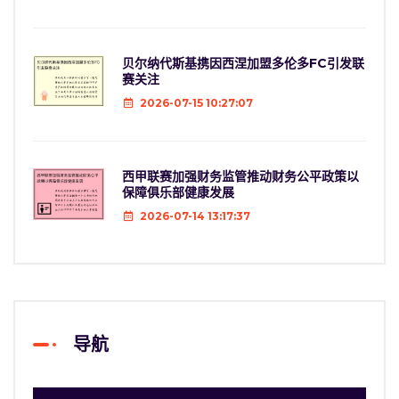
贝尔纳代斯基携因西涅加盟多伦多FC引发联
赛关注
2026-07-15 10:27:07
西甲联赛加强财务监管推动财务公平政策以
保障俱乐部健康发展
2026-07-14 13:17:37
导航