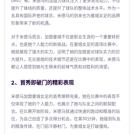
Dest）等。米德马的加盟为球队注入了更多进攻动力，不仅
提升了锋线的质量，还提升了球队的整体战术水平。作为一
名具有国际声誉的球员，米德马的到来也为曼城女足的品牌
形象带来了新的机遇。
对于米德马而言，加盟曼城不仅是职业生涯的一个重要转折
点，也是她个人能力的新挑战。在曼城女足的首场比赛中，
她就展现了强大的实力，证明了她的加盟是对球队实力的巨
大提升。无论是她的技术细节还是在比赛中的表现，米德马
都让人感受到她与生俱来的前锋气质和对胜利的渴望。
2、首秀即破门的精彩表现
米德马加盟曼城女足的首秀堪称完美，她在比赛中的表现不
仅体现了她的个人能力，也展示了她与队友之间的默契配
合。在比赛开始阶段，米德马就通过快速的跑动和精准的站
位，为自己创造了多次得分机会。在第30分钟，她接到队友
的精准传球，在门前冷静射门，为曼城女足打破僵局。