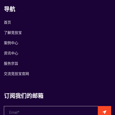
导航
首页
了解竞技宝
案例中心
资讯中心
服务宗旨
交流竞技宝官网
订阅我们的邮箱