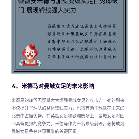
4、米德马对曼城女足的未来影响
米德马的加盟无疑将大大增强曼城女足的攻击力。她的到来
不仅提升了球队的整体锋线实力，也将有助于球队在未来的
比赛中占据优势。在英超女足和欧洲赛场上，曼城女足将因
此具备更强的竞争力。米德马作为一名顶级前锋，必将成为
曼城女足争夺各项荣誉的关键因素。