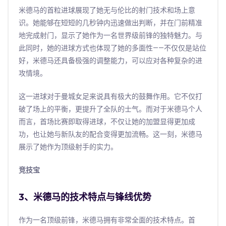
米德马的首粒进球展现了她无与伦比的射门技术和场上意
识。她能够在短短的几秒钟内迅速做出判断，并在门前精准
地完成射门，显示了她作为一名世界级前锋的独特魅力。与
此同时，她的进球方式也体现了她的多面性——不仅仅是站位
好，米德马还具备极强的调整能力，可以应对各种复杂的进
攻情境。
这一进球对于曼城女足来说具有极大的鼓舞作用。它不仅打
破了场上的平衡，更提升了全队的士气。而对于米德马个人
而言，首场比赛即取得进球，不仅让她的加盟显得更加成
功，也让她与新队友的配合变得更加流畅。这一刻，米德马
展示了她作为顶级射手的实力。
竞技宝
3、米德马的技术特点与锋线优势
作为一名顶级前锋，米德马拥有非常全面的技术特点。首