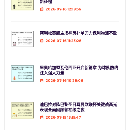
新征程
2026-07-16 12:19:56
阿利松英超主场神勇扑单刀力保利物浦不败
2026-07-16 11:23:28
里奥哈加盟瓦伦西亚开启新篇章 为球队防线
注入强大力量
2026-07-16 10:28:06
迪巴拉对阵巴黎圣日耳曼欧联杯关键战高光
表现全面回顾领袖级之夜
2026-07-15 13:15:47