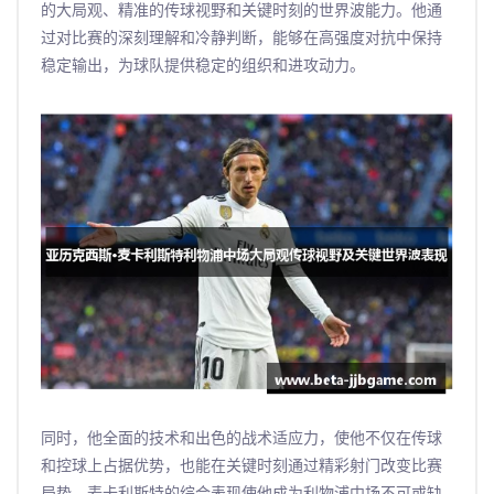
的大局观、精准的传球视野和关键时刻的世界波能力。他通
过对比赛的深刻理解和冷静判断，能够在高强度对抗中保持
稳定输出，为球队提供稳定的组织和进攻动力。
同时，他全面的技术和出色的战术适应力，使他不仅在传球
和控球上占据优势，也能在关键时刻通过精彩射门改变比赛
局势。麦卡利斯特的综合表现使他成为利物浦中场不可或缺