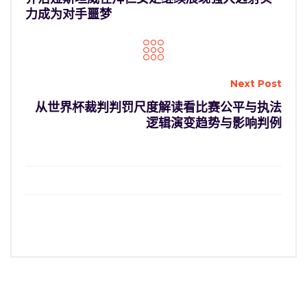
力成为对手噩梦
Next Post
从世界杯裁判判罚尺度解读看比赛公平与执法
逻辑演变趋势与影响判例