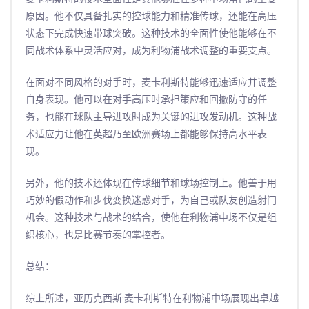
原因。他不仅具备扎实的控球能力和精准传球，还能在高压
状态下完成快速带球突破。这种技术的全面性使他能够在不
同战术体系中灵活应对，成为利物浦战术调整的重要支点。
在面对不同风格的对手时，麦卡利斯特能够迅速适应并调整
自身表现。他可以在对手高压时承担策应和回撤防守的任
务，也能在球队主导进攻时成为关键的进攻发动机。这种战
术适应力让他在英超乃至欧洲赛场上都能够保持高水平表
现。
另外，他的技术还体现在传球细节和球场控制上。他善于用
巧妙的假动作和步伐变换迷惑对手，为自己或队友创造射门
机会。这种技术与战术的结合，使他在利物浦中场不仅是组
织核心，也是比赛节奏的掌控者。
总结：
综上所述，亚历克西斯·麦卡利斯特在利物浦中场展现出卓越