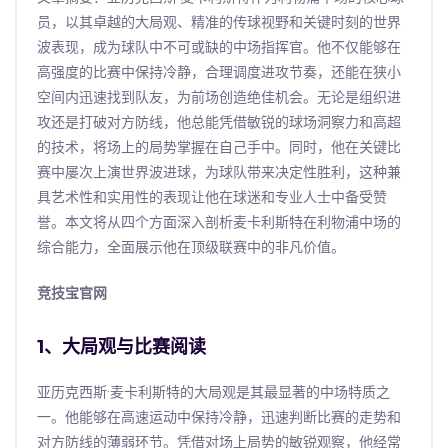
员，以其卓越的大局观、精准的传球视野和关键时刻的世界
波表现，成为球队中不可或缺的中场指挥官。他不仅能够在
高强度的比赛中保持冷静，合理调度进攻节奏，还能在狭小
空间内迅速找到队友，为前场创造绝佳机会。无论是组织进
攻还是打破对方防线，他总能凭借敏锐的球场洞察力和高超
的技术，将场上的局势掌握在自己手中。同时，他在关键比
赛中屡次上演世界波进球，为球队带来决定性胜利，这种兼
具艺术性和实用性的表现让他在球迷和专业人士中备受赞
誉。本文将从四个方面深入剖析麦卡利斯特在利物浦中场的
综合能力，全面展示他在顶级联赛中的非凡价值。
竞技宝官网
1、大局观与比赛阅读
亚历克西斯·麦卡利斯特的大局观是其最显著的中场特质之
一。他能够在高速运动中保持冷静，迅速判断比赛的走势和
对方防线的薄弱环节。凭借对场上局势的敏锐观察，他经常