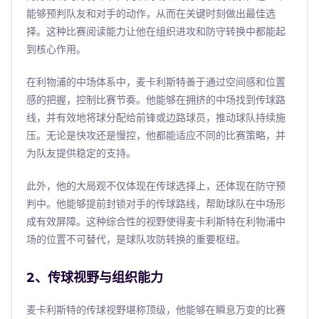
能够预判队友和对手的动作，从而在关键时刻做出最佳选
择。这种比赛阅读能力让他在组织进攻和防守转换中都能起
到核心作用。
在利物浦的中场体系中，麦卡利斯特善于通过空间感和位置
感的把握，控制比赛节奏。他能够在拥挤的中场找到传球路
线，并有效地将球分配给前锋或边路球员，推动球队持续施
压。无论是快攻还是慢控，他都能适应不同的比赛策略，并
为队友提供稳定的支持。
此外，他的大局观不仅体现在传球选择上，还体现在防守预
判中。他能够提前封锁对手的传球路线，帮助球队在中场形
成有效屏障。这种综合性的视野使得麦卡利斯特在利物浦中
场的位置不可替代，是球队攻防转换的重要枢纽。
2、传球视野与组织能力
麦卡利斯特的传球视野堪称顶级，他能够在瞬息万变的比赛