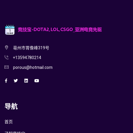
亳州市胃像峰319号
+13594780214
porous@hotmail.com
导航
首页