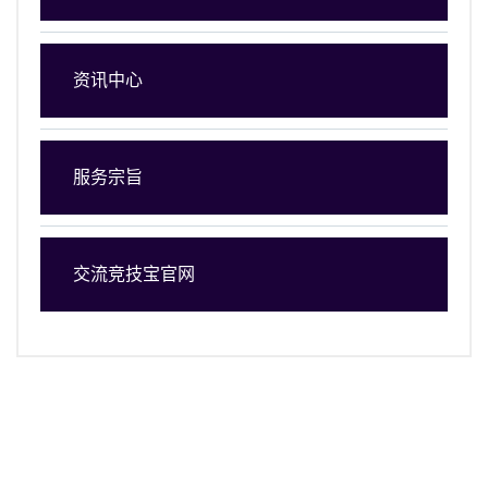
资讯中心
服务宗旨
交流竞技宝官网