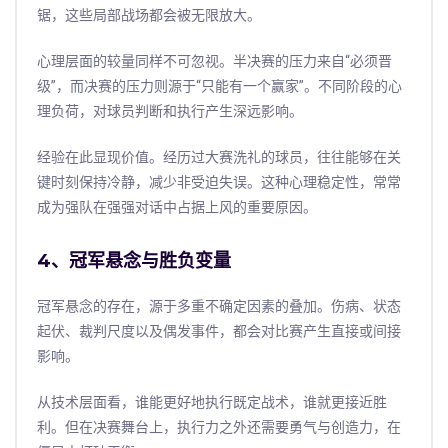
锯，这些局部战场都会被无限放大。
心理层面的较量同样不可忽视。半决赛的压力来自“必须晋
级”，而决赛的压力则源于“只能有一个赢家”。不同阶段的心
理负荷，对球员判断和执行产生深远影响。
经验在此显现价值。经历过大赛洗礼的球员，往往能够在关
键时刻保持冷静，减少非受迫失误。这种心理稳定性，常常
成为强队在强强对话中占据上风的重要原因。
4、冠军悬念与胜负变量
冠军悬念的存在，源于多重不确定因素的叠加。伤病、状态
起伏、裁判尺度以及偶发事件，都会对比赛产生直接或间接
影响。
从技术层面看，谁能更好地执行既定战术，谁就更接近胜
利。但在决赛舞台上，执行力之外还需要勇气与创造力，在