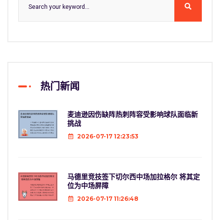
热门新闻
麦迪逊因伤缺阵热刺阵容受影响球队面临新
挑战
2026-07-17 12:23:53
马德里竞技签下切尔西中场加拉格尔 将其定
位为中场屏障
2026-07-17 11:26:48