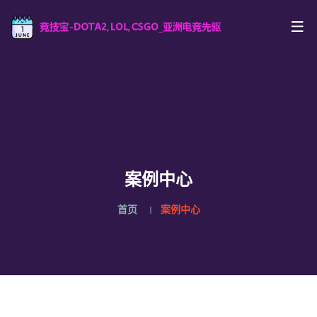
案例中心
首页
案例中心