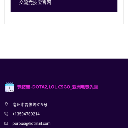
交流竞技宝官网
亳州市胃像峰319号
+13594780214
porous@hotmail.com