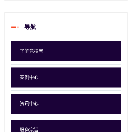
导航
了解竞技宝
案例中心
资讯中心
服务宗旨