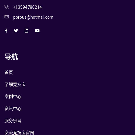
+13594780214
porous@hotmail.com
导航
首页
了解竞技宝
案例中心
资讯中心
服务宗旨
交流竞技宝官网