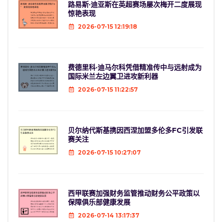
路易斯·迪亚斯在英超赛场屡次梅开二度展现
惊艳表现
2026-07-15 12:19:18
费德里科·迪马尔科凭借精准传中与远射成为
国际米兰左边翼卫进攻新利器
2026-07-15 11:22:57
贝尔纳代斯基携因西涅加盟多伦多FC引发联
赛关注
2026-07-15 10:27:07
西甲联赛加强财务监管推动财务公平政策以
保障俱乐部健康发展
2026-07-14 13:17:37