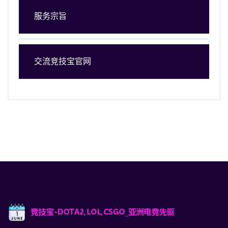
服务宗旨
交流竞技宝官网