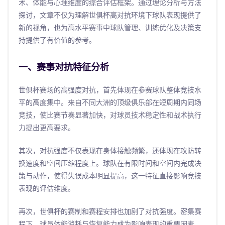
术、体能与心理维度的综合评估框架。通过理论分析与方法
探讨，文章不仅为理解世俱杯高对抗环境下球队表现提供了
新的视角，也为高水平赛事中球队管理、训练优化及决策支
持提供了有价值的参考。
一、赛事对抗特征分析
世俱杯赛场的高强度对抗，首先体现在参赛球队整体竞技水
平的高度集中。来自不同大洲的顶级俱乐部在短周期内同场
竞技，使比赛节奏显著加快，对球员技术稳定性和战术执行
力提出更高要求。
其次，对抗强度不仅表现在身体接触频繁，还体现在攻防转
换速度和空间压缩程度上。球队在有限时间和空间内完成决
策与动作，使得失误成本明显提高，这一特征直接影响竞技
表现的评估维度。
再次，世俱杯的赛制和赛程安排也加剧了对抗强度。密集赛
程下，球员体能消耗与恢复能力成为影响表现的重要因素，