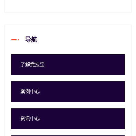
导航
了解竞技宝
案例中心
资讯中心