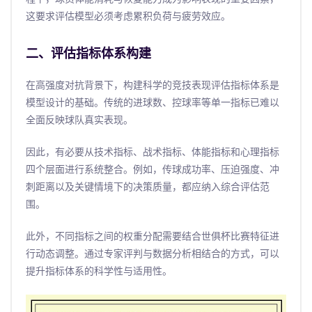
这要求评估模型必须考虑累积负荷与疲劳效应。
二、评估指标体系构建
在高强度对抗背景下，构建科学的竞技表现评估指标体系是
模型设计的基础。传统的进球数、控球率等单一指标已难以
全面反映球队真实表现。
因此，有必要从技术指标、战术指标、体能指标和心理指标
四个层面进行系统整合。例如，传球成功率、压迫强度、冲
刺距离以及关键情境下的决策质量，都应纳入综合评估范
围。
此外，不同指标之间的权重分配需要结合世俱杯比赛特征进
行动态调整。通过专家评判与数据分析相结合的方式，可以
提升指标体系的科学性与适用性。