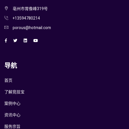
亳州市胃像峰319号
+13594780214
porous@hotmail.com
导航
首页
了解竞技宝
案例中心
资讯中心
服务宗旨