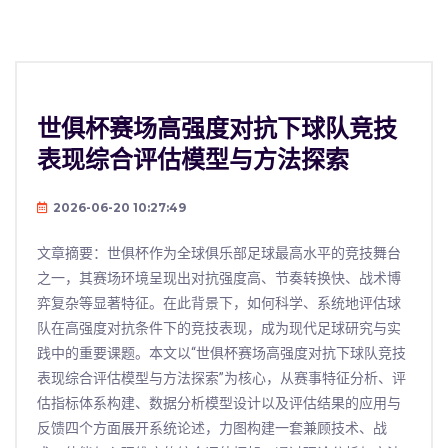
世俱杯赛场高强度对抗下球队竞技
表现综合评估模型与方法探索
2026-06-20 10:27:49
文章摘要：世俱杯作为全球俱乐部足球最高水平的竞技舞台
之一，其赛场环境呈现出对抗强度高、节奏转换快、战术博
弈复杂等显著特征。在此背景下，如何科学、系统地评估球
队在高强度对抗条件下的竞技表现，成为现代足球研究与实
践中的重要课题。本文以“世俱杯赛场高强度对抗下球队竞技
表现综合评估模型与方法探索”为核心，从赛事特征分析、评
估指标体系构建、数据分析模型设计以及评估结果的应用与
反馈四个方面展开系统论述，力图构建一套兼顾技术、战