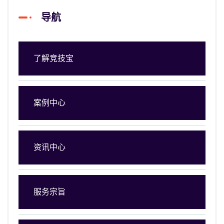
导航
了解竞技宝
案例中心
资讯中心
服务宗旨