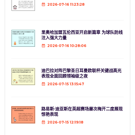
2026-07-16 11:23:28
里奥哈加盟瓦伦西亚开启新篇章 为球队防线
注入强大力量
2026-07-16 10:28:06
迪巴拉对阵巴黎圣日耳曼欧联杯关键战高光
表现全面回顾领袖级之夜
2026-07-15 13:15:47
路易斯·迪亚斯在英超赛场屡次梅开二度展现
惊艳表现
2026-07-15 12:19:18