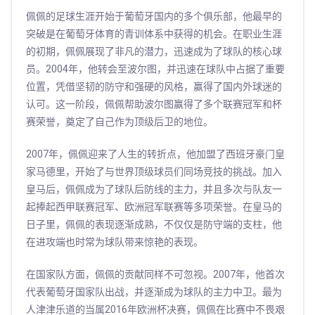
佩佩的足球生涯开始于葡萄牙国内的多个俱乐部，他最早的
突破是在葡萄牙体育的青训体系中获得的机会。在职业生涯
的初期，佩佩展现了非凡的潜力，迅速成为了球队的核心球
员。2004年，他转会至波尔图，并迅速在球队中占据了重要
位置，凭借坚韧的防守和强硬的风格，赢得了国内外球迷的
认可。这一阶段，佩佩帮助波尔图赢得了多个联赛冠军和杯
赛荣誉，奠定了自己作为顶级后卫的地位。
2007年，佩佩迎来了人生的转折点，他加盟了西班牙豪门皇
家马德里，开始了与世界顶级球员们同场竞技的挑战。加入
皇马后，佩佩成为了球队后防线的主力，并且多次与队友一
起捧起西甲联赛冠军、欧洲冠军联赛等多项荣誉。在皇马的
日子里，佩佩的表现逐渐成熟，不仅仅是防守端的支柱，他
在进攻端也时常为球队带来惊艳的表现。
在国家队方面，佩佩的贡献同样不可忽视。2007年，他首次
代表葡萄牙国家队出战，并逐渐成为球队的主力中卫。最为
人津津乐道的当属2016年欧洲杯决赛，佩佩在比赛中不畏艰