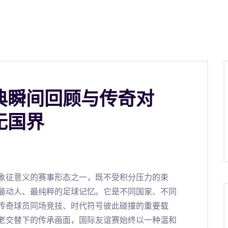
典瞬间回顾与传奇对
无国界
象征意义的赛事形态之一，既不受积分压力的束
最动人、最纯粹的足球记忆。它是不同国家、不同
传奇球员同场竞技、时代符号彼此碰撞的重要载
老交替下的传承画面，国际友谊赛始终以一种温和