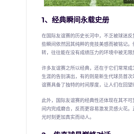
1、经典瞬间永载史册
在国际友谊赛的历史长河中，不乏被球迷反
些瞬间依然因其纯粹的竞技美感而被铭记。
转，往往能在没有成绩压力的环境中被无限
许多友谊赛之所以经典，还在于它们常常成
生涯的告别演出，有的则是新生代球员首次
谊赛具备了独特的时间厚度，让人们在回望
此外，国际友谊赛的经典性还体现在其不可
间内完成磨合，反而更容易激发灵感火花。
光时刻更加真实而动人。