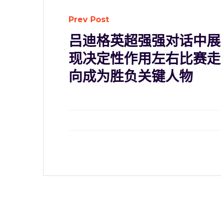
Prev Post
吕迪格英超强强对话中展
现决定性作用左右比赛走
向成为胜负关键人物