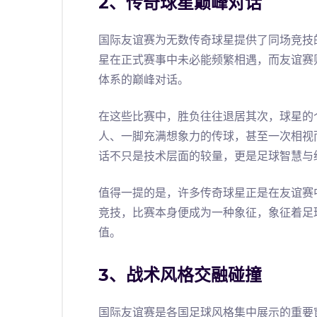
2、传奇球星巅峰对话
国际友谊赛为无数传奇球星提供了同场竞技
星在正式赛事中未必能频繁相遇，而友谊赛
体系的巅峰对话。
在这些比赛中，胜负往往退居其次，球星的
人、一脚充满想象力的传球，甚至一次相视
话不只是技术层面的较量，更是足球智慧与
值得一提的是，许多传奇球星正是在友谊赛
竞技，比赛本身便成为一种象征，象征着足
值。
3、战术风格交融碰撞
国际友谊赛是各国足球风格集中展示的重要