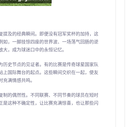
复提及的经典瞬间。即便没有冠军奖杯的加持，这
例如，一脚技惊四座的世界波、一场荡气回肠的逆
放大，成为球迷口中的永恒记忆。
为历史节点的见证者。有的比赛是传奇球星国家队
站上国际舞台的起点。这些瞬间交织在一起，使友
时充满情感共鸣。
复制的偶然性。不同联赛、不同节奏的球员在短时
正是这种不确定性，让比赛充满惊喜，也让那些闪