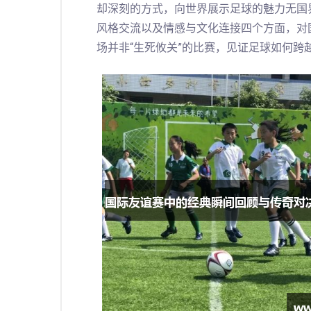
却深刻的方式，向世界展示足球的魅力无国
风格交流以及情感与文化连接四个方面，对
场并非“生死攸关”的比赛，见证足球如何