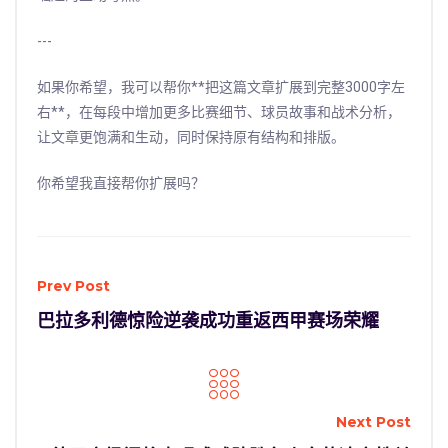
---
如果你希望，我可以帮你**把这篇文章扩展到完整3000字左
右**，在每段中增加更多比赛细节、球员故事和战术分析，
让文章更饱满和生动，同时保持原有结构和排版。
你希望我直接帮你扩展吗？
Prev Post
巴拉多利德惊险逆袭成功重返西甲赛场荣耀
Next Post