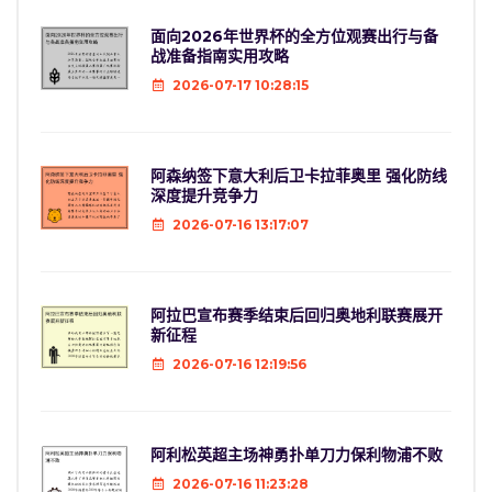
面向2026年世界杯的全方位观赛出行与备
战准备指南实用攻略
2026-07-17 10:28:15
阿森纳签下意大利后卫卡拉菲奥里 强化防线
深度提升竞争力
2026-07-16 13:17:07
阿拉巴宣布赛季结束后回归奥地利联赛展开
新征程
2026-07-16 12:19:56
阿利松英超主场神勇扑单刀力保利物浦不败
2026-07-16 11:23:28