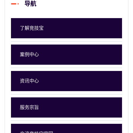
导航
了解竞技宝
案例中心
资讯中心
服务宗旨