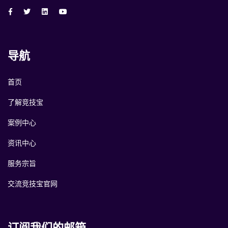
导航
首页
了解竞技宝
案例中心
资讯中心
服务宗旨
交流竞技宝官网
订阅我们的邮箱