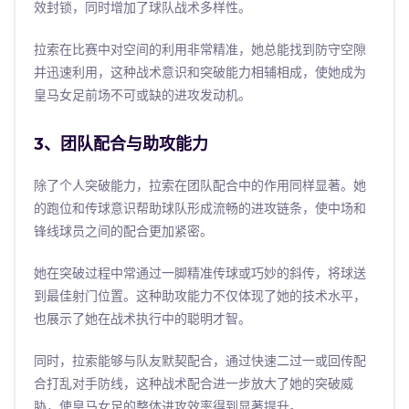
效封锁，同时增加了球队战术多样性。
拉索在比赛中对空间的利用非常精准，她总能找到防守空隙
并迅速利用，这种战术意识和突破能力相辅相成，使她成为
皇马女足前场不可或缺的进攻发动机。
3、团队配合与助攻能力
除了个人突破能力，拉索在团队配合中的作用同样显著。她
的跑位和传球意识帮助球队形成流畅的进攻链条，使中场和
锋线球员之间的配合更加紧密。
她在突破过程中常通过一脚精准传球或巧妙的斜传，将球送
到最佳射门位置。这种助攻能力不仅体现了她的技术水平，
也展示了她在战术执行中的聪明才智。
同时，拉索能够与队友默契配合，通过快速二过一或回传配
合打乱对手防线，这种战术配合进一步放大了她的突破威
胁，使皇马女足的整体进攻效率得到显著提升。