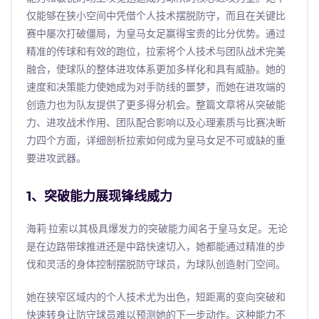
仅能够在狭小空间中凭借个人技术摆脱防守，而且在关键比
赛中屡次打破僵局，为皇马女足赢得宝贵的比分优势。通过
精准的传球和有效的跑位，拉索将个人技术与团队战术完美
融合，使球队的整体进攻体系更加多样化和具有威胁。她的
速度和决策能力使她成为对手防线的噩梦，而她在进攻端的
创造力也为队友提供了更多得分机会。整篇文章将从突破能
力、进攻战术作用、团队配合影响以及心理素质与比赛决断
力四个方面，详细剖析拉索如何成为皇马女足不可或缺的重
要进攻武器。
1、突破能力展现锋线威力
海莉·拉索以其极具爆发力的突破能力闻名于皇马女足。无论
是在边路带球推进还是中路快速切入，她都能通过精准的步
伐和灵活的身体控制摆脱防守球员，为球队创造射门空间。
她在狭窄区域内的个人技术尤为出色，短距离的变向突破和
快速转身让防守球员难以预测她的下一步动作。这种能力不