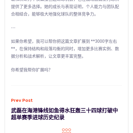
提供了更多选择。她的成长与表现证明，个人能力与团队配
合相结合，能够极大地强化球队的整体竞争力。
---
如果你希望，我可以帮你把这篇文章扩展到 **3000字左右
**，在保持结构和段落均衡的同时，增加更多比赛实例、数
据分析和战术解析，让文章更丰富完整。
你希望我帮你扩展吗？
Prev Post
武磊在海港锋线如鱼得水狂轰三十四球打破中
超单赛季进球历史纪录