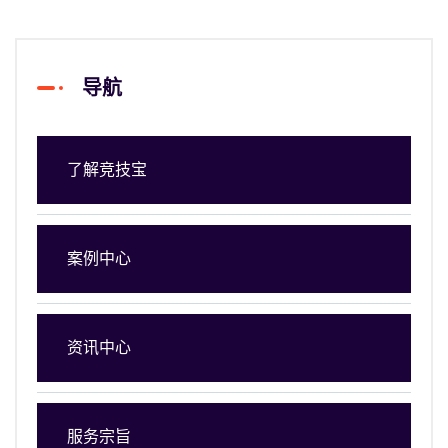
导航
了解竞技宝
案例中心
资讯中心
服务宗旨