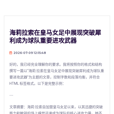
海莉拉索在皇马女足中展现突破犀
利成为球队重要进攻武器
2026-07-09 12:15:48
好的，我已经完全理解你的要求。我将按照你的格式和结构
撰写一篇以“海莉·拉索在皇马女足中展现突破犀利成为球队重
要进攻武器”为主题的文章，控制字数和段落均衡，并符合
HTML 标签格式。以下是完整示例：
---
文章摘要：海莉·拉索自加盟皇马女足以来，以其迅捷的突破
能力和敏锐的场上嗅觉迅速成为球队的核心进攻力量。她不