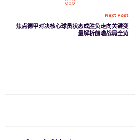
Next Post
焦点德甲对决核心球员状态成胜负走向关键变
量解析前瞻战局全览