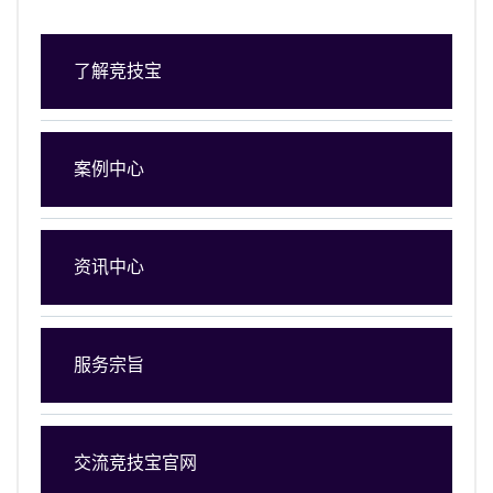
了解竞技宝
案例中心
资讯中心
服务宗旨
交流竞技宝官网