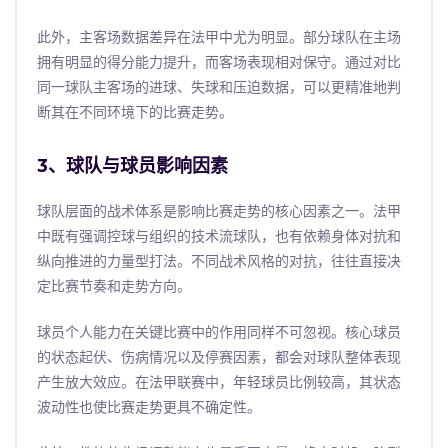
此外，主客场数据差异在法甲中尤为明显。部分球队在主场
拥有明显的得分能力提升，而客场表现相对保守。通过对比
同一球队主客场的进球、失球和压迫数据，可以更精准地判
断其在不同环境下的比赛走势。
3、球队与球员影响因素
球队层面的战术体系是影响比赛走势的核心因素之一。法甲
中既有强调控球与组织的技术流球队，也有依赖身体对抗和
纵向推进的力量型打法。不同战术风格的对抗，往往直接决
定比赛节奏和走势方向。
球员个人能力在关键比赛中的作用同样不可忽视。核心球员
的状态起伏、伤病情况以及停赛因素，都会对球队整体表现
产生放大效应。在法甲联赛中，年轻球员比例较高，其状态
波动性也使比赛走势更具不确定性。