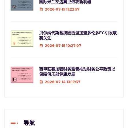
国际米兰左边翼卫进攻新利器
2026-07-15 11:22:57
贝尔纳代斯基携因西涅加盟多伦多FC引发联
赛关注
2026-07-15 10:27:07
西甲联赛加强财务监管推动财务公平政策以
保障俱乐部健康发展
2026-07-14 13:17:37
导航