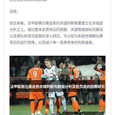
总结：
综合来看，法甲联赛比赛走势的关键判断需要建立在多维度
分析之上。通过整体走势特征的把握、关键数据指标的解读
以及球队和球员层面的深入研究，可以较为系统地理解比赛
背后的运行规律，从而减少单一视角带来的判断偏差。