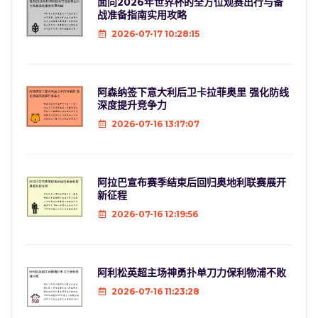
面向2026年世界杯的全方位观赛出行与备
战准备指南实用攻略
2026-07-17 10:28:15
阿森纳签下意大利后卫卡拉菲奥里 强化防线
深度提升竞争力
2026-07-16 13:17:07
阿拉巴宣布赛季结束后回归奥地利联赛展开
新征程
2026-07-16 12:19:56
阿利松英超主场神勇扑单刀力保利物浦不败
2026-07-16 11:23:28