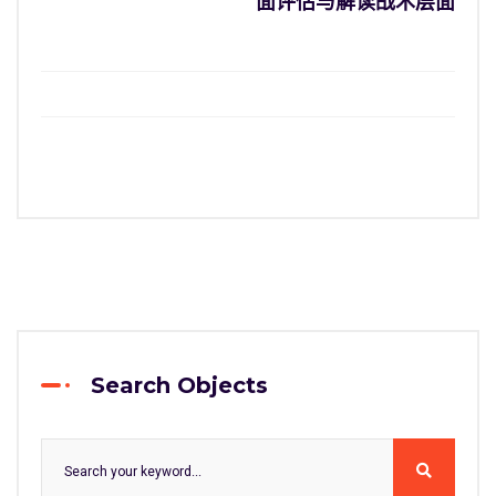
面评估与解读战术层面
Search Objects