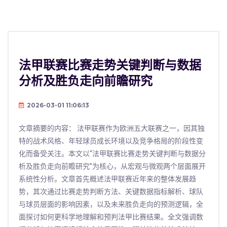
法甲联赛比赛走势关键判断与数据
分析及胜负走向前瞻研究
2026-03-01 11:06:13
文章摘要的内容： 法甲联赛作为欧洲五大联赛之一，因其独
特的战术风格、年轻球员成长环境以及竞争格局的阶段性变
化而备受关注。本文以“法甲联赛比赛走势关键判断与数据分
析及胜负走向前瞻研究”为核心，从宏观与微观两个层面展开
系统性分析。文章首先概述法甲联赛近年来的整体发展趋
势，其次通过比赛走势判断方法、关键数据指标解析、球队
与球员层面的影响因素，以及未来胜负走向的预测逻辑，全
面探讨如何更科学地理解和预判法甲比赛结果。全文强调数