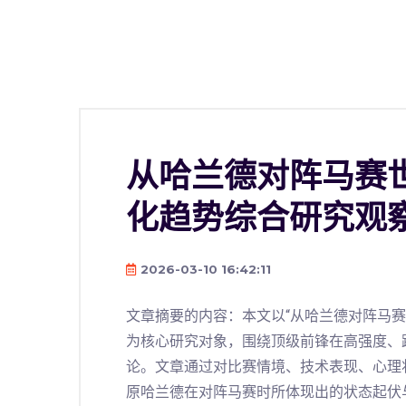
从哈兰德对阵马赛
化趋势综合研究观
2026-03-10 16:42:11
文章摘要的内容：本文以“从哈兰德对阵马
为核心研究对象，围绕顶级前锋在高强度、
论。文章通过对比赛情境、技术表现、心理
原哈兰德在对阵马赛时所体现出的状态起伏