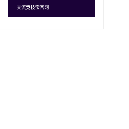
交流竞技宝官网