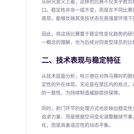
从研究意义上看，这样的比赛不仅关乎胜负
口。稳定性并非一成不变，而是在不同比赛
表现，能够反映其竞技状态在高强度环境下
因此，将这场比赛置于稳定性变化趋势的研
一概念的理解，也为后续对同类型球员的比
二、技术表现与稳定特征
从技术层面分析，哈兰德在对阵马赛时的跑
定性的外在体现。无论是在禁区内的抢点，
的一致性，为持续制造威胁提供保障。
同时，射门环节的处理方式也反映出稳定性
追求力量，而是根据空间变化调整触球节奏
化，而是具备适应性的动态平衡。