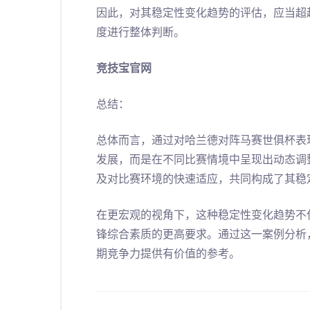
因此，对其稳定性变化趋势的评估，应当超
度进行整体判断。
竞技宝官网
总结：
总体而言，通过对哈兰德对阵马赛世俱杯表
发展，而是在不同比赛情境中呈现出动态调
及对比赛环境的快速适应，共同构成了其稳
在更宏观的视角下，这种稳定性变化趋势不
锋综合素质的更高要求。通过这一案例分析
期竞争力提供有价值的参考。