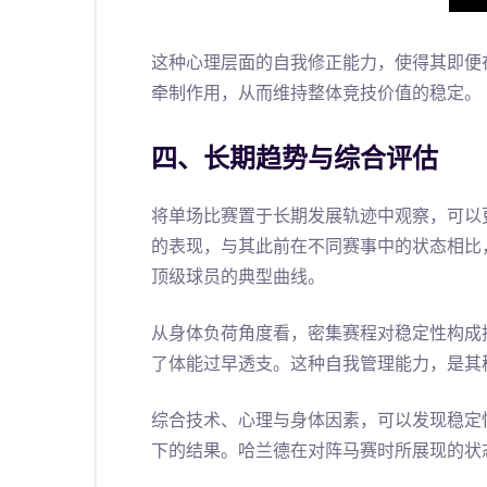
这种心理层面的自我修正能力，使得其即便
牵制作用，从而维持整体竞技价值的稳定。
四、长期趋势与综合评估
将单场比赛置于长期发展轨迹中观察，可以
的表现，与其此前在不同赛事中的状态相比
顶级球员的典型曲线。
从身体负荷角度看，密集赛程对稳定性构成
了体能过早透支。这种自我管理能力，是其
综合技术、心理与身体因素，可以发现稳定
下的结果。哈兰德在对阵马赛时所展现的状