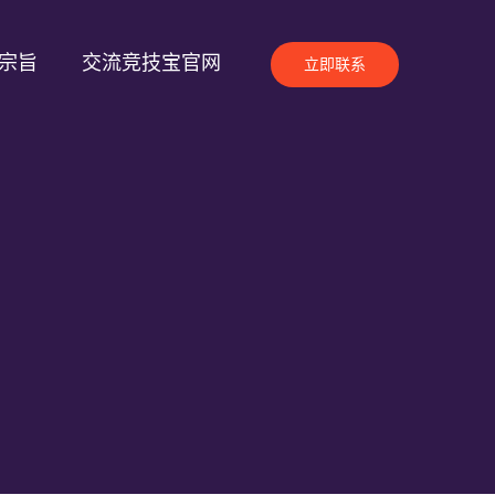
宗旨
交流竞技宝官网
立即联系