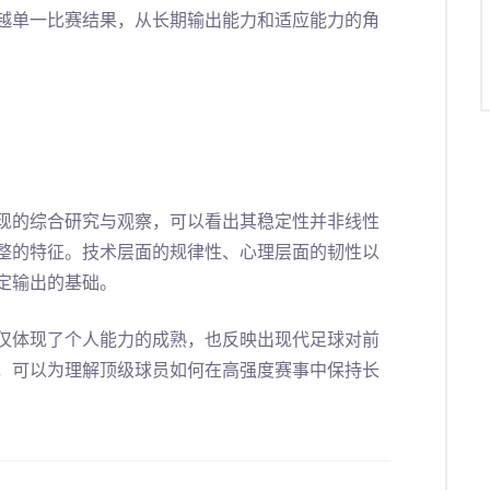
越单一比赛结果，从长期输出能力和适应能力的角
现的综合研究与观察，可以看出其稳定性并非线性
整的特征。技术层面的规律性、心理层面的韧性以
定输出的基础。
仅体现了个人能力的成熟，也反映出现代足球对前
，可以为理解顶级球员如何在高强度赛事中保持长