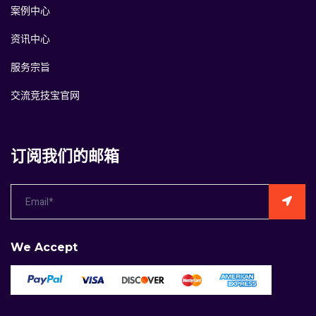
案例中心
资讯中心
服务宗旨
交流竞技宝官网
订阅我们的邮箱
We Accept