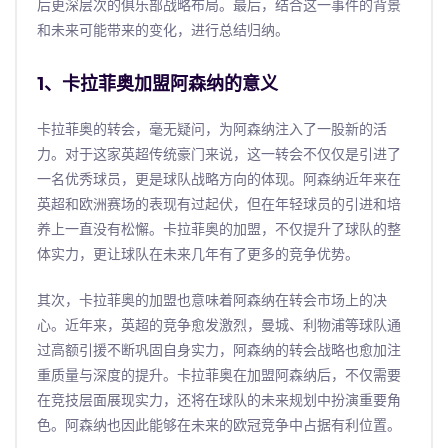
后更深层次的俱乐部战略布局。最后，结合这一事件的背景
和未来可能带来的变化，进行总结归纳。
1、卡拉菲奥加盟阿森纳的意义
卡拉菲奥的转会，毫无疑问，为阿森纳注入了一股新的活
力。对于这家英超传统豪门来说，这一转会不仅仅是引进了
一名优秀球员，更是球队战略方向的体现。阿森纳近年来在
英超和欧洲赛场的表现有过起伏，但在年轻球员的引进和培
养上一直没有松懈。卡拉菲奥的加盟，不仅提升了球队的整
体实力，更让球队在未来几年有了更多的竞争优势。
其次，卡拉菲奥的加盟也意味着阿森纳在转会市场上的决
心。近年来，英超的竞争愈发激烈，曼城、利物浦等球队通
过高额引援不断巩固自身实力，阿森纳的转会战略也愈加注
重质量与深度的提升。卡拉菲奥在加盟阿森纳后，不仅需要
在竞技层面展现实力，还将在球队的未来规划中扮演重要角
色。阿森纳也因此能够在未来的欧冠竞争中占据有利位置。