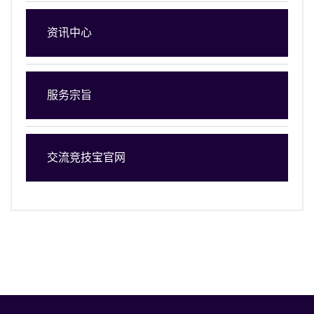
资讯中心
服务宗旨
交流竞技宝官网