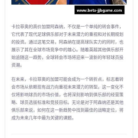
卡拉菲奥的高价加盟阿森纳，不仅是一个单纯的转会事件，
它代表了现代足球俱乐部对于未来潜力的重视和对长期规划
的投资。通过这笔交易，阿森纳在提高球队实力的同时，也
展示了其在全球市场竞争中的雄心。随着英超其他俱乐部开
始追随这一趋势，全球转会市场将迎来一波新的年轻球员投
资潮。
在未来，卡拉菲奥的加盟可能会成为一个转折点，标志着转
会市场从依赖现有战力向重视未来潜力的转型。这一变化不
仅将影响球员的市场价值，也将深刻影响到俱乐部的经营策
略、球员选拔标准和竞技目标。无论是对于阿森纳还是其他
俱乐部来说，如何在这一新趋势中找到最佳的战略定位，将
成为未来几年中最为关键的课题。