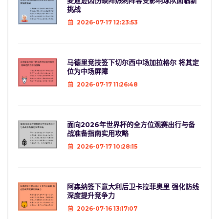
麦迪逊因伤缺阵热刺阵容受影响球队面临新
挑战
2026-07-17 12:23:53
马德里竞技签下切尔西中场加拉格尔 将其定
位为中场屏障
2026-07-17 11:26:48
面向2026年世界杯的全方位观赛出行与备
战准备指南实用攻略
2026-07-17 10:28:15
阿森纳签下意大利后卫卡拉菲奥里 强化防线
深度提升竞争力
2026-07-16 13:17:07