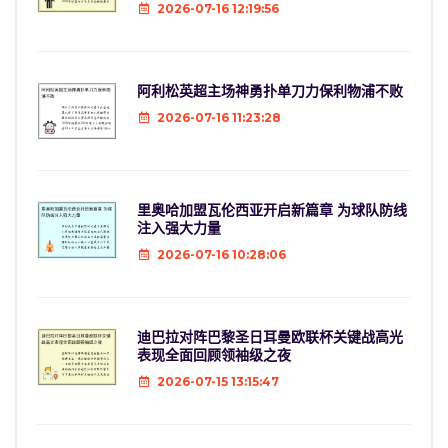
2026-07-16 12:19:56
阿利松英超主场神勇扑单刀力保利物浦不败
2026-07-16 11:23:28
里奥哈加盟瓦伦西亚开启新篇章 为球队防线
注入强大力量
2026-07-16 10:28:06
迪巴拉对阵巴黎圣日耳曼欧联杯关键战高光
表现全面回顾领袖级之夜
2026-07-15 13:15:47