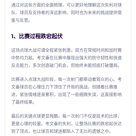
通过对这些方面的全面梳理，可以更好地理解这次失利对球
队、球员及支持者的深远影响，同时也为未来的挑战提供借
鉴与反思。
1、比赛过程跌宕起伏
这场点球大战可谓全程紧张刺激，双方在常规时间和加时赛
中势均力敌。考文垂在比赛中展现出强大的防守韧性和快速
反击能力，多次创造破门机会，但始终未能彻底打破僵局。
比赛进入点球大战阶段，每一次射门都牵动着观众的心。考
文垂球员在心理压力下顶住了开局的挑战，但随着比赛推
进，紧张情绪逐渐累积，出现了一些细微失误，这直接影响
了最终结果。
最后的关键点球更显残酷，每一次射门不仅是技术的比拼，
更是心理的较量。考文垂的失利，让整场比赛的跌宕起伏达
到了顶点，也让球员和球迷都陷入了无比的遗憾之中。