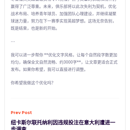
赢得了广泛尊重。未来，俱乐部将以此次失利为契机，优化
战术布局、培养青年球员、加强团队心理建设，并继续凝聚
球迷力量，努力在下一赛季实现英超梦想。这场无奈告别，
既是结束，也是新的开始。
---
我可以进一步帮你 **优化文字风格，让每个自然段字数更加
均匀，确保全文自然流畅、约3000字**，让文章更适合正式
发布。如果你希望，我可以直接进行调整。
你希望我做这个优化吗？
Prev Post
纽卡斯尔联托纳利因违规投注在意大利遭进一
步调查