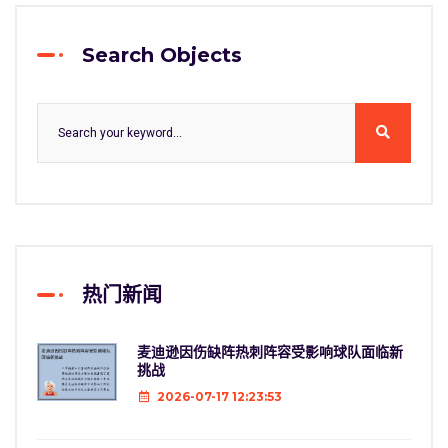
Search Objects
热门新闻
麦迪逊因伤缺阵热刺阵容受影响球队面临新
挑战
2026-07-17 12:23:53