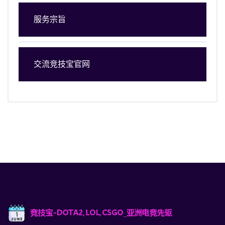
服务宗旨
交流竞技宝官网