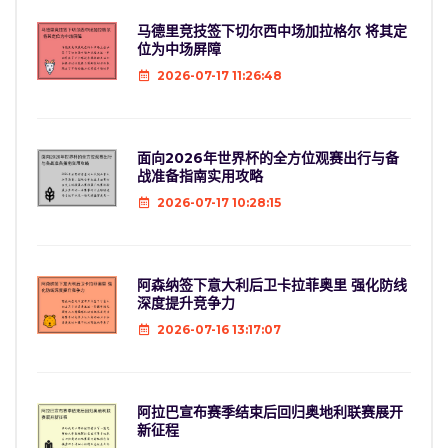
马德里竞技签下切尔西中场加拉格尔 将其定
位为中场屏障
2026-07-17 11:26:48
面向2026年世界杯的全方位观赛出行与备
战准备指南实用攻略
2026-07-17 10:28:15
阿森纳签下意大利后卫卡拉菲奥里 强化防线
深度提升竞争力
2026-07-16 13:17:07
阿拉巴宣布赛季结束后回归奥地利联赛展开
新征程