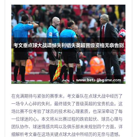
在充满期待与紧张的赛季末，考文垂队在点球大战中经历了
一场令人心碎的失利，最终错失了晋级英超的宝贵机会。这
场比赛不仅考验了球员的技术和心理素质，也深深牵动了每
一位球迷的心。本文将从比赛过程的跌宕起伏、球员心理与
团队协作、球迷情感共鸣以及俱乐部未来规划四个方面，详
细解析考文垂在这场关键点球大战中所经历的无奈与遗憾。