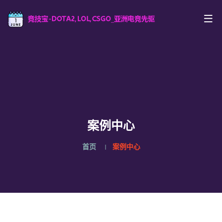
案例中心
首页
案例中心