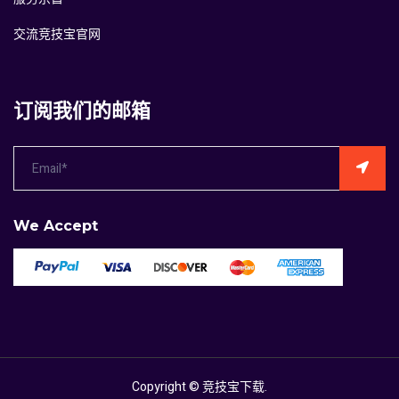
交流竞技宝官网
订阅我们的邮箱
We Accept
Copyright ©
竞技宝下载
.