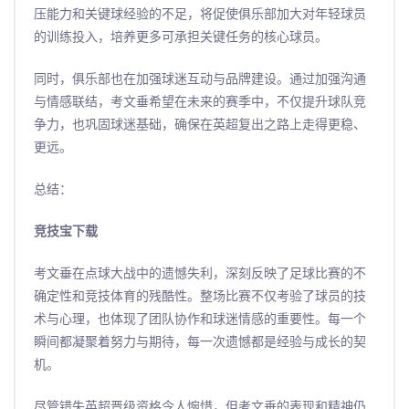
压能力和关键球经验的不足，将促使俱乐部加大对年轻球员
的训练投入，培养更多可承担关键任务的核心球员。
同时，俱乐部也在加强球迷互动与品牌建设。通过加强沟通
与情感联结，考文垂希望在未来的赛季中，不仅提升球队竞
争力，也巩固球迷基础，确保在英超复出之路上走得更稳、
更远。
总结：
竞技宝下载
考文垂在点球大战中的遗憾失利，深刻反映了足球比赛的不
确定性和竞技体育的残酷性。整场比赛不仅考验了球员的技
术与心理，也体现了团队协作和球迷情感的重要性。每一个
瞬间都凝聚着努力与期待，每一次遗憾都是经验与成长的契
机。
尽管错失英超晋级资格令人惋惜，但考文垂的表现和精神仍